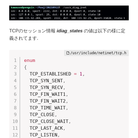
TCPのセッション情報
idiag_states
の値は以下の様に定
義されてます.
enum
{
  TCP_ESTABLISHED 
=
1
,
  TCP_SYN_SENT
,
  TCP_SYN_RECV
,
  TCP_FIN_WAIT1
,
  TCP_FIN_WAIT2
,
  TCP_TIME_WAIT
,
  TCP_CLOSE
,
  TCP_CLOSE_WAIT
,
  TCP_LAST_ACK
,
  TCP_LISTEN
,