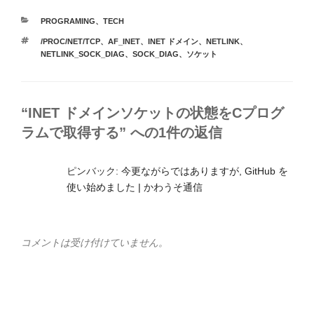
カ
PROGRAMING
、
TECH
テ
タ
/PROC/NET/TCP
、
AF_INET
、
INET ドメイン
、
NETLINK
、
ゴ
グ
NETLINK_SOCK_DIAG
、
SOCK_DIAG
、
ソケット
リ
ー
“INET ドメインソケットの状態をCプログ
ラムで取得する” への1件の返信
ピンバック:
今更ながらではありますが, GitHub を
使い始めました | かわうそ通信
コメントは受け付けていません。
投