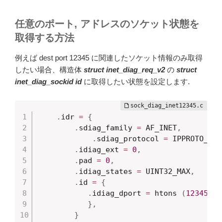
任意のポート, アドレスのソケット状態を
取得する方法
例えば dest port 12345 に関連したソケット情報のみ取得
したい場合、構造体
struct inet_diag_req_v2
の
struct
inet_diag_sockid id
に取得したい状態を設定します.
.
idr 
=
{
.
sdiag_family 
=
 AF_INET
,
.
sdiag_protocol 
=
 IPPROTO_TCP
.
idiag_ext 
=
0
,
.
pad 
=
0
,
.
idiag_states 
=
 UINT32_MAX
,
.
id 
=
{
.
idiag_dport 
=
 htons 
(
12345
)
,
}
,
}