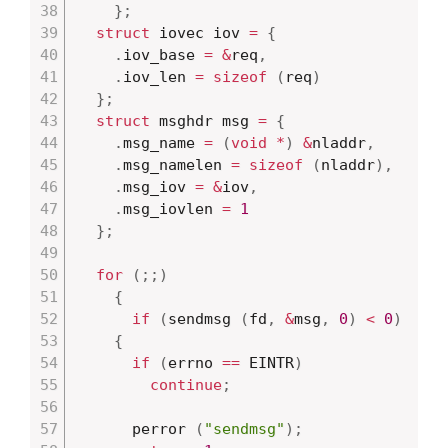
}
;
struct
 iovec iov 
=
{
.
iov_base 
=
&
req
,
.
iov_len 
=
sizeof
(
req
)
}
;
struct
 msghdr msg 
=
{
.
msg_name 
=
(
void
*
)
&
nladdr
,
.
msg_namelen 
=
sizeof
(
nladdr
)
,
.
msg_iov 
=
&
iov
,
.
msg_iovlen 
=
1
}
;
for
(
;
;
)
{
if
(
sendmsg 
(
fd
,
&
msg
,
0
)
<
0
)
{
if
(
errno 
==
 EINTR
)
continue
;
	  perror 
(
"sendmsg"
)
;