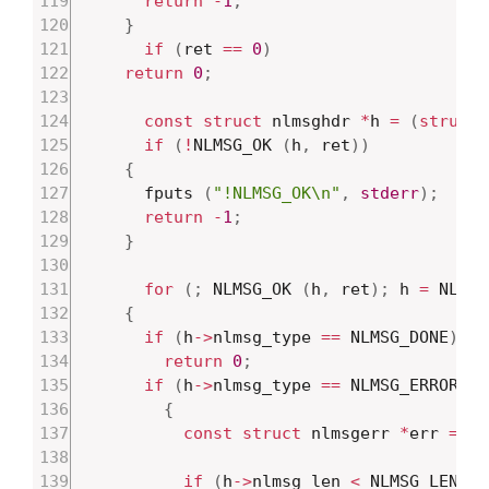
return
-
1
;
}
if
(
ret 
==
0
)
return
0
;
const
struct
 nlmsghdr 
*
h 
=
(
struct
 
if
(
!
NLMSG_OK 
(
h
,
 ret
)
)
{
	  fputs 
(
"!NLMSG_OK\n"
,
stderr
)
;
return
-
1
;
}
for
(
;
 NLMSG_OK 
(
h
,
 ret
)
;
 h 
=
 NLMSG
{
if
(
h
->
nlmsg_type 
==
 NLMSG_DONE
)
return
0
;
if
(
h
->
nlmsg_type 
==
 NLMSG_ERROR
)
{
const
struct
 nlmsgerr 
*
err 
=
 NL
if
(
h
->
nlmsg_len 
<
 NLMSG_LENGTH