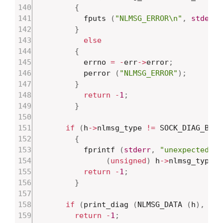
{
		  fputs 
(
"NLMSG_ERROR\n"
,
stderr
)
}
else
{
		  errno 
=
-
err
->
error
;
		  perror 
(
"NLMSG_ERROR"
)
;
}
return
-
1
;
}
if
(
h
->
nlmsg_type 
!=
 SOCK_DIAG_BY_F
{
	      fprintf 
(
stderr
,
"unexpected nl
(
unsigned
)
 h
->
nlmsg_type
)
;
return
-
1
;
}
if
(
print_diag 
(
NLMSG_DATA 
(
h
)
,
 h
->
return
-
1
;