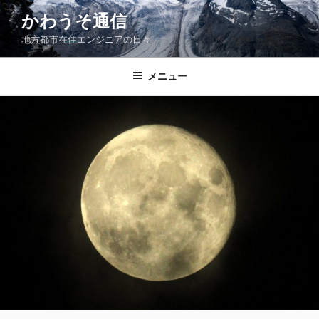
コ
かわうそ通信
ン
地方都市在住エンジニアの日々
テ
ン
ツ
メニュー
へ
ス
キ
ッ
プ