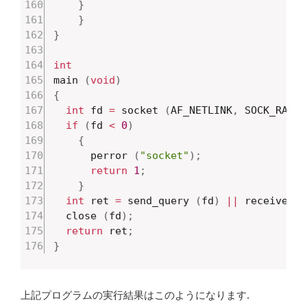
}
}
}
int
main 
(
void
)
{
int
 fd 
=
 socket 
(
AF_NETLINK
,
 SOCK_RAW
,
 
if
(
fd 
<
0
)
{
      perror 
(
"socket"
)
;
return
1
;
}
int
 ret 
=
 send_query 
(
fd
)
||
 receive_re
  close 
(
fd
)
;
return
 ret
;
}
上記プログラムの実行結果はこのようになります.