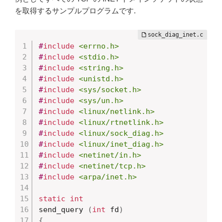
を取得するサンプルプログラムです.
#
include
<errno.h>
#
include
<stdio.h>
#
include
<string.h>
#
include
<unistd.h>
#
include
<sys/socket.h>
#
include
<sys/un.h>
#
include
<linux/netlink.h>
#
include
<linux/rtnetlink.h>
#
include
<linux/sock_diag.h>
#
include
<linux/inet_diag.h>
#
include
<netinet/in.h>
#
include
<netinet/tcp.h>
#
include
<arpa/inet.h>
static
int
send_query 
(
int
 fd
)
{