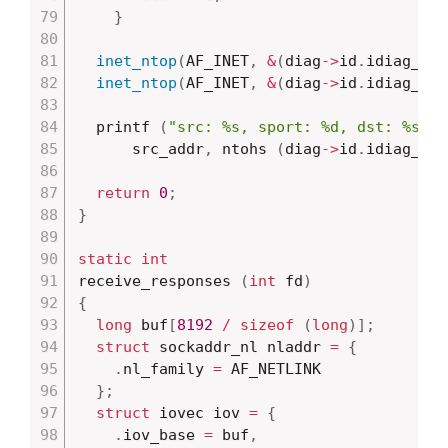
}
inet_ntop
(
AF_INET
,
&
(
diag
->
id
.
idiag_src
inet_ntop
(
AF_INET
,
&
(
diag
->
id
.
idiag_dst
  printf 
(
"src: %s, sport: %d, dst: %s, d
	  src_addr
,
 ntohs 
(
diag
->
id
.
idiag_spo
return
0
;
}
static
int
receive_responses 
(
int
 fd
)
{
long
 buf
[
8192
/
sizeof
(
long
)
]
;
struct
 sockaddr_nl nladdr 
=
{
.
nl_family 
=
 AF_NETLINK

}
;
struct
 iovec iov 
=
{
.
iov_base 
=
 buf
,