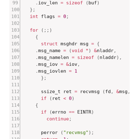
.
iov_len 
=
sizeof
(
buf
)
}
;
int
 flags 
=
0
;
for
(
;
;
)
{
struct
 msghdr msg 
=
{
.
msg_name 
=
(
void
*
)
&
nladdr
,
.
msg_namelen 
=
sizeof
(
nladdr
)
,
.
msg_iov 
=
&
iov
,
.
msg_iovlen 
=
1
}
;
      ssize_t ret 
=
 recvmsg 
(
fd
,
&
msg
,
 fl
if
(
ret 
<
0
)
{
if
(
errno 
==
 EINTR
)
continue
;
	  perror 
(
"recvmsg"
)
;