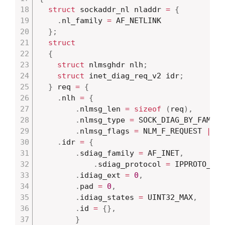
struct
 sockaddr_nl nladdr 
=
{
.
nl_family 
=
 AF_NETLINK

}
;
struct
{
struct
 nlmsghdr nlh
;
struct
 inet_diag_req_v2 idr
;
}
 req 
=
{
.
nlh 
=
{
.
nlmsg_len 
=
sizeof
(
req
)
,
.
nlmsg_type 
=
 SOCK_DIAG_BY_FAMILY
.
nlmsg_flags 
=
 NLM_F_REQUEST 
|
 NL
.
idr 
=
{
.
sdiag_family 
=
 AF_INET
,
.
sdiag_protocol 
=
 IPPROTO_TCP
.
idiag_ext 
=
0
,
.
pad 
=
0
,
.
idiag_states 
=
 UINT32_MAX
,
.
id 
=
{
}
,
}