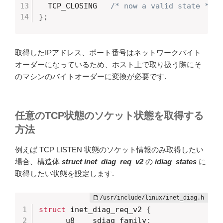
  TCP_CLOSING   
/* now a valid state */
}
;
取得したIPアドレス、ポート番号はネットワークバイト
オーダーになっているため、ホスト上で取り扱う際にそ
のマシンのバイトオーダーに変換が必要です.
任意のTCP状態のソケット状態を取得する
方法
例えば TCP LISTEN 状態のソケット情報のみ取得したい
場合、構造体
struct inet_diag_req_v2
の
idiag_states
に
取得したい状態を設定します.
struct
 inet_diag_req_v2 
{
	__u8	sdiag_family
;