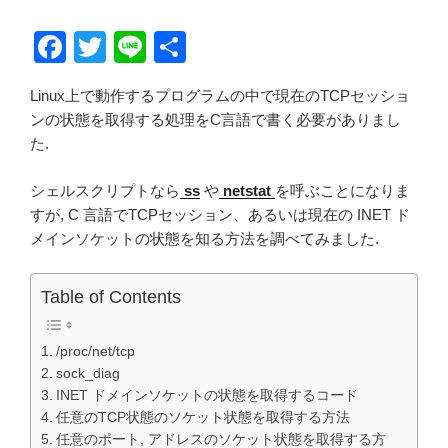
F
T
Li
共
a
wi
n
有
Linux上で動作するプログラムの中で現在のTCPセッショ
c
tt
e
ンの状態を取得する処理をC言語で書く必要がありまし
e
er
た.
b
シェルスクリプトなら
ss
や
netstat
を呼ぶことになりま
o
すが, C 言語でTCPセッション、あるいは現在の INET ド
o
メインソケットの状態を知る方法を調べてみました.
k
Table of Contents
/proc/net/tcp
sock_diag
INET ドメインソケットの状態を取得するコード
任意のTCP状態のソケット状態を取得する方法
任意のポート, アドレスのソケット状態を取得する方