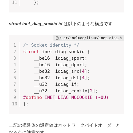
}
;
struct inet_diag_sockid id
は以下のような構造です.
/* Socket identity */
struct
 inet_diag_sockid 
{
	__be16	idiag_sport
;
	__be16	idiag_dport
;
	__be32	idiag_src
[
4
]
;
	__be32	idiag_dst
[
4
]
;
	__u32	idiag_if
;
	__u32	idiag_cookie
[
2
]
;
#
define
 INET_DIAG_NOCOOKIE (~0U)
}
;
上記の構造体の設定値はネットワークバイトオーダーと
なる点に注意です.