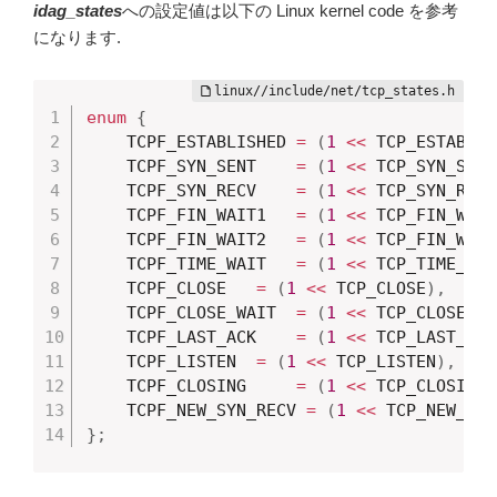
idag_states
への設定値は以下の Linux kernel code を参考
になります.
enum
{
	TCPF_ESTABLISHED 
=
(
1
<<
 TCP_ESTABLIS
	TCPF_SYN_SENT	 
=
(
1
<<
 TCP_SYN_SENT
	TCPF_SYN_RECV	 
=
(
1
<<
 TCP_SYN_RECV
	TCPF_FIN_WAIT1	 
=
(
1
<<
 TCP_FIN_WAIT
	TCPF_FIN_WAIT2	 
=
(
1
<<
 TCP_FIN_WAIT
	TCPF_TIME_WAIT	 
=
(
1
<<
 TCP_TIME_WAI
	TCPF_CLOSE	 
=
(
1
<<
 TCP_CLOSE
)
,
	TCPF_CLOSE_WAIT	 
=
(
1
<<
 TCP_CLOSE_WA
	TCPF_LAST_ACK	 
=
(
1
<<
 TCP_LAST_ACK
	TCPF_LISTEN	 
=
(
1
<<
 TCP_LISTEN
)
,
	TCPF_CLOSING	 
=
(
1
<<
 TCP_CLOSING
)
	TCPF_NEW_SYN_RECV 
=
(
1
<<
 TCP_NEW_SYN
}
;