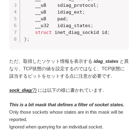
	__u8	sdiag_protocol
;
	__u8	idiag_ext
;
	__u8	pad
;
	__u32	idiag_states
;
struct
 inet_diag_sockid id
;
}
;
ただ、取得したソケット情報を表示する
idag_states
と異
なり、TCP状態の値を設定するのではなく、TCP状態に
該当するビットをセットする点に注意が必要です.
sock_diag
(7)
には以下の様に書かれています.
This is a bit mask that defines a filter of socket states.
Only those sockets whose states are in this mask will be
reported.
Ignored when querying for an individual socket.