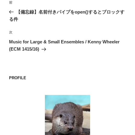
前
前
稿
の
【備忘録】名前付きパイプをopen()するとブロックす
ナ
投
る件
ビ
稿
ゲ
次
次
の
ー
Music for Large & Small Ensembles / Kenny Wheeler
投
シ
(ECM 1415/16)
稿
ョ
ン
PROFILE