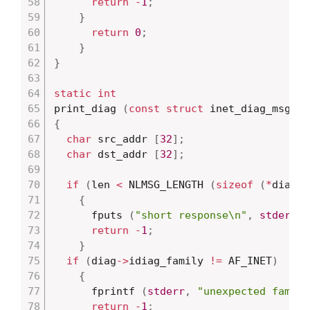
return
-
1
;
}
return
0
;
}
}
static
int
print_diag 
(
const
struct
 inet_diag_msg 
*
d
{
char
 src_addr 
[
32
]
;
char
 dst_addr 
[
32
]
;
if
(
len 
<
 NLMSG_LENGTH 
(
sizeof
(
*
diag
)
)
{
      fputs 
(
"short response\n"
,
stderr
)
;
return
-
1
;
}
if
(
diag
->
idiag_family 
!=
 AF_INET
)
{
      fprintf 
(
stderr
,
"unexpected family
return
-
1
;