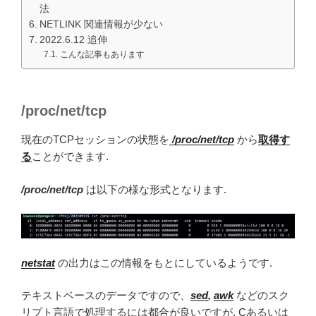
法
NETLINK 関連情報が少ない
2022.6.12 追伸
こんな記事もあります
/proc/net/tcp
現在のTCPセッションの状態を
/proc/net/tcp
から
取得す
る
ことができます.
/proc/net/tcp
は以下の様な形式となります.
netstat
の出力はこの情報をもとにしているようです.
テキストベースのデータですので、
sed
,
awk
などのスク
リプト言語で処理するには都合が良いですが, Cあるいは