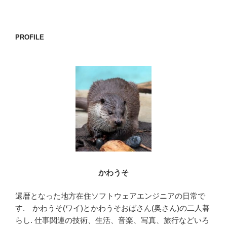
シ
稿
ョ
ン
PROFILE
かわうそ
還暦となった地方在住ソフトウェアエンジニアの日常で
す. かわうそ(ワイ)とかわうそおばさん(奥さん)の二人暮
らし. 仕事関連の技術、生活、音楽、写真、旅行などいろ