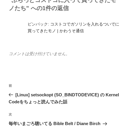
“ふらっとコストコに入って買ってきたモ
ノたち” への1件の返信
ピンバック:
コストコでガソリンを入れるついでに
買ってきたモノ | かわうそ通信
コメントは受け付けていません。
投
前
前
稿
の
[Linux] setsockopt (SO_BINDTODEVICE) の Kernel
ナ
投
Codeをちょっと読んでみた話
ビ
稿
ゲ
次
次
の
ー
毎年いまごろ聴いてる Bible Belt / Diane Birch
投