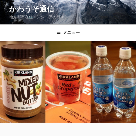
コ
かわうそ通信
ン
地方都市在住エンジニアの日々
テ
ン
ツ
メニュー
へ
ス
キ
ッ
プ