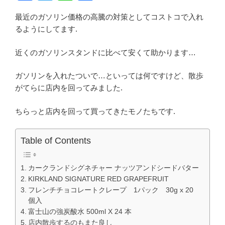
a
wi
n
有
最近のガソリン価格の高騰の対策としてコストコで入れ
c
tt
e
るようにしてます.
e
er
b
近くのガソリンスタンドに比べて安くて助かります…
o
ガソリンを入れたついで…といっては何ですけど、散歩
o
がてらに店内を回ってみました.
k
ちらっと店内を回って買ってきたモノたちです.
Table of Contents
カークランドシグネチャー ナッツアンドシードバター
KIRKLAND SIGNATURE RED GRAPEFRUIT
フレンチチョコレートクレープ 1パック 30g x 20
個入
富士山の強炭酸水 500ml X 24 本
店内散歩するのもまた良し