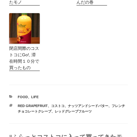
たモノ
んだの巻
閉店間際のコス
トコにGo!, 滞
在時間１０分で
買ったもの
カ
FOOD
、
LIFE
テ
タ
RED GRAPEFRUIT
、
コストコ
、
ナッツアンドシードバター
、
フレンチ
ゴ
グ
チョコレートクレープ
、
レッドグレープフルーツ
リ
ー