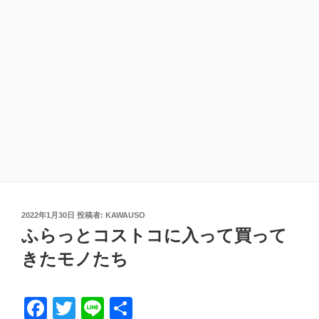
投
2022年1月30日
投稿者:
KAWAUSO
稿
ふらっとコストコに入って買って
日:
きたモノたち
F
T
Li
共