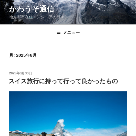
コ
かわうそ通信
ン
地方都市在住エンジニアの日々
テ
ン
ツ
メニュー
へ
ス
キ
月:
2025年8月
ッ
プ
投
2025年8月30日
稿
スイス旅行に持って行って良かったもの
日: