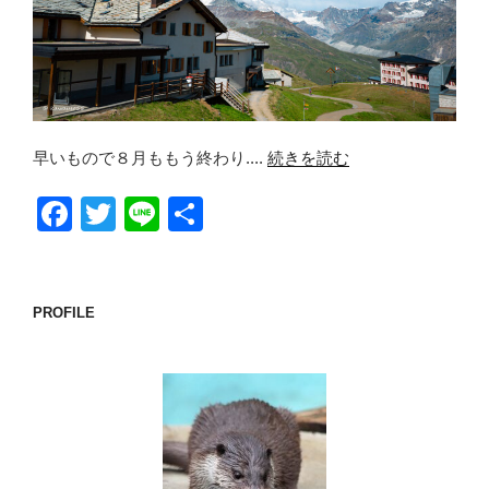
早いもので８月ももう終わり....
続きを読む
F
T
Li
共
a
wi
n
有
c
tt
e
e
er
PROFILE
b
o
o
k