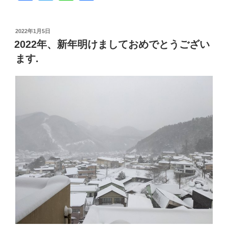
a
wi
n
有
c
tt
e
投
2022年1月5日
e
er
稿
2022年、新年明けましておめでとうござい
日:
b
ます.
o
o
k