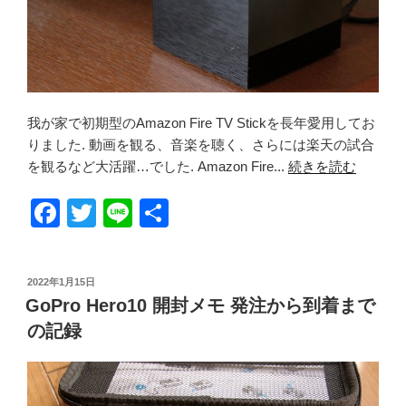
我が家で初期型のAmazon Fire TV Stickを長年愛用してお
りました. 動画を観る、音楽を聴く、さらには楽天の試合
を観るなど大活躍…でした. Amazon Fire...
続きを読む
F
T
Li
共
a
wi
n
有
c
tt
e
投
2022年1月15日
e
er
稿
GoPro Hero10 開封メモ 発注から到着まで
日:
b
の記録
o
o