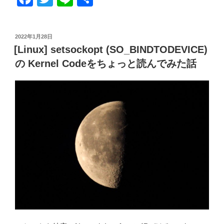
a
wi
n
有
c
tt
e
投
2022年1月28日
e
er
稿
[Linux] setsockopt (SO_BINDTODEVICE)
日:
b
の Kernel Codeをちょっと読んでみた話
o
o
k