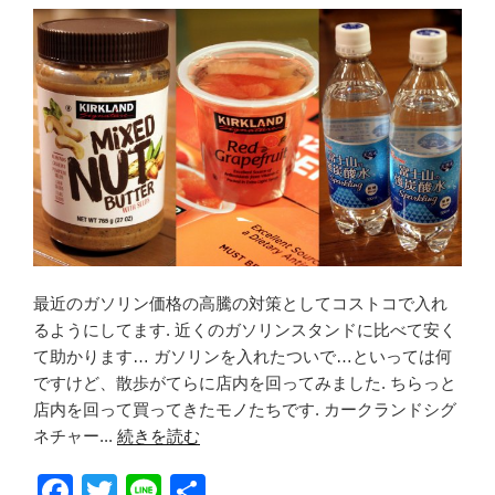
o
o
k
最近のガソリン価格の高騰の対策としてコストコで入れ
るようにしてます. 近くのガソリンスタンドに比べて安く
て助かります… ガソリンを入れたついで…といっては何
ですけど、散歩がてらに店内を回ってみました. ちらっと
店内を回って買ってきたモノたちです. カークランドシグ
ネチャー...
続きを読む
F
T
Li
共