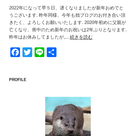
2022年になって早５日、遅くなりましたが新年おめでと
うございます. 昨年同様、今年も拙ブログのお付き合い頂
きたく、よろしくお願いいたします. 2020年初めに父親が
亡くなり、喪中のため新年のお祝いは2年ぶりとなります.
昨年はお休みしてましたが,...
続きを読む
F
T
Li
共
a
wi
n
有
c
tt
e
e
er
PROFILE
b
o
o
k