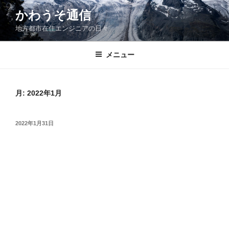
コ
かわうそ通信
ン
地方都市在住エンジニアの日々
テ
ン
ツ
メニュー
へ
ス
キ
月:
2022年1月
ッ
プ
投
2022年1月31日
稿
日: