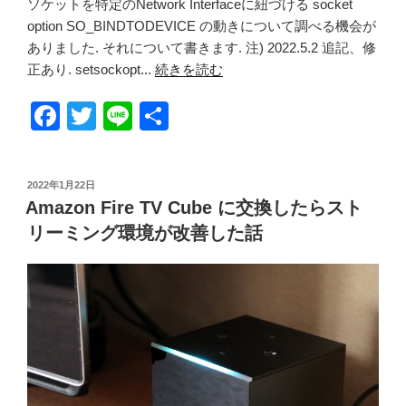
ソケットを特定のNetwork Interfaceに紐づける socket
option SO_BINDTODEVICE の動きについて調べる機会が
ありました. それについて書きます. 注) 2022.5.2 追記、修
正あり. setsockopt...
続きを読む
F
T
Li
共
a
wi
n
有
c
tt
e
投
2022年1月22日
e
er
稿
Amazon Fire TV Cube に交換したらスト
日:
b
リーミング環境が改善した話
o
o
k