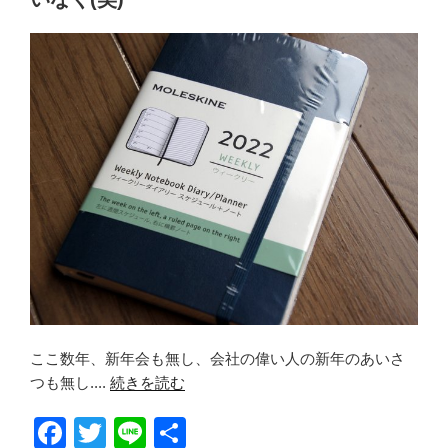
o
o
k
ここ数年、新年会も無し、会社の偉い人の新年のあいさ
つも無し....
続きを読む
F
T
Li
共