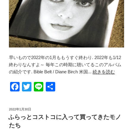
早いもので2022年の1月ももうすぐ終わり. 2022年も1/12
終わりなんすよ～ 毎年この時期に聴いてるこのアルバム
の紹介です. Bible Belt / Diane Birch 米国...
続きを読む
F
T
Li
共
a
wi
n
有
c
tt
e
投
2022年1月30日
e
er
稿
ふらっとコストコに入って買ってきたモノ
日:
b
たち