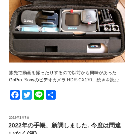
k
旅先で動画を撮ったりするので以前から興味があった
GoPro. Sonyのビデオカメラ HDR-CX170...
続きを読む
F
T
Li
共
a
wi
n
有
c
tt
e
投
2022年1月7日
e
er
稿
2022年の手帳、新調しました. 今度は間違
日:
b
いなく(笑)