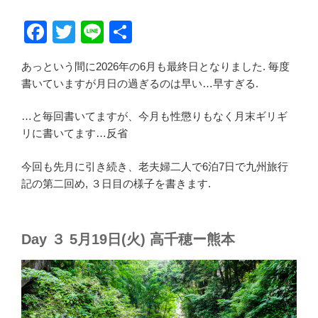
F
T
Li
共
a
wi
n
有
あっという間に2026年の6月も最終日となりました. 毎度
c
tt
e
書いていますが月日の過ぎるのは早い…早すぎる.
e
er
b
…と毎回書いてますが、今月も性懲りもなく月末ギリギ
リに書いてます…反省
o
o
今回も先月に引き続き、老夫婦二人で6泊7日で九州旅行
記の第二回め, ３日目の様子を書きます.
k
Day ３ 5月19日(火) 高千穂ー熊本