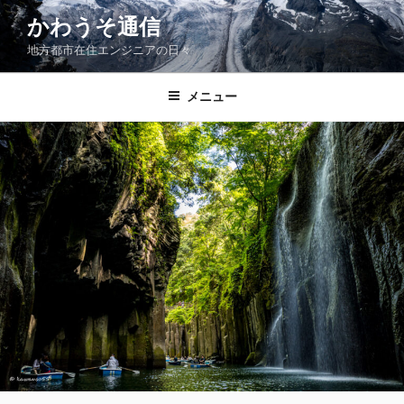
コ
かわうそ通信
ン
地方都市在住エンジニアの日々
テ
ン
ツ
メニュー
へ
ス
キ
ッ
プ