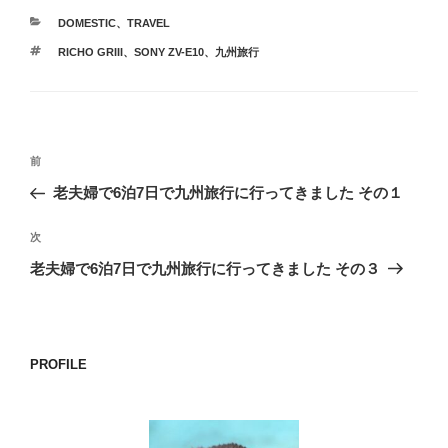
カ
DOMESTIC
、
TRAVEL
テ
タ
RICHO GRIII
、
SONY ZV-E10
、
九州旅行
ゴ
グ
リ
ー
投
前
前
稿
の
老夫婦で6泊7日で九州旅行に行ってきました その１
ナ
投
ビ
稿
次
次
ゲ
の
老夫婦で6泊7日で九州旅行に行ってきました その３
投
ー
稿
シ
ョ
PROFILE
ン