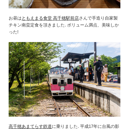
お昼は
ともえまる食堂 高千穂駅前店
さんで手造り自家製
チキン南蛮定食を頂きました. ボリューム満点、美味しか
った!
高千穂あまてらす鉄道
に乗りました. 平成17年に台風の影