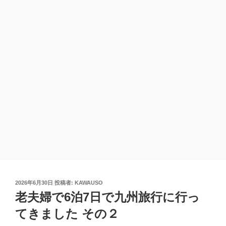
投
2026年6月30日
投稿者:
KAWAUSO
稿
老夫婦で6泊7日で九州旅行に行っ
日:
てきました その２