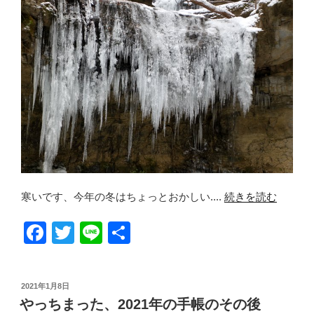
o
k
寒いです、今年の冬はちょっとおかしい....
続きを読む
F
T
Li
共
a
wi
n
有
c
tt
e
投
2021年1月8日
e
er
稿
やっちまった、2021年の手帳のその後
日: