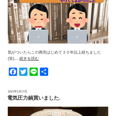
気がついたらこの商売はじめて３０年以上経ちました
(笑)....
続きを読む
F
T
Li
共
a
wi
n
有
c
tt
e
投
2021年1月17日
e
er
稿
電気圧力鍋買いました.
日:
b
o