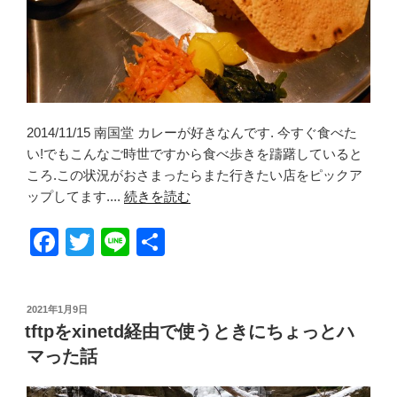
2014/11/15 南国堂 カレーが好きなんです. 今すぐ食べた
い!でもこんなご時世ですから食べ歩きを躊躇していると
ころ.この状況がおさまったらまた行きたい店をピックア
ップしてます....
続きを読む
F
T
Li
共
a
wi
n
有
c
tt
e
投
2021年1月9日
e
er
稿
tftpをxinetd経由で使うときにちょっとハ
日:
b
マった話
o