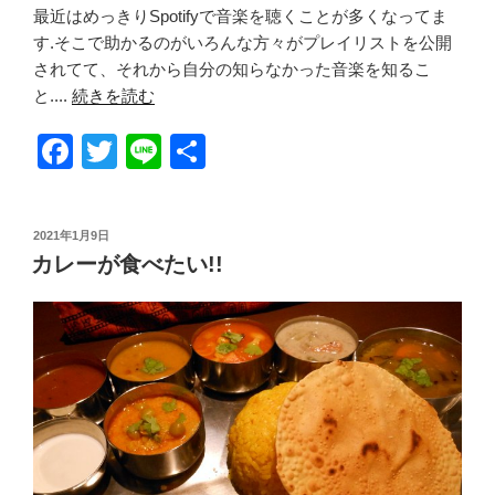
最近はめっきりSpotifyで音楽を聴くことが多くなってま
o
す.そこで助かるのがいろんな方々がプレイリストを公開
o
されてて、それから自分の知らなかった音楽を知るこ
k
と....
続きを読む
F
T
Li
共
a
wi
n
有
c
tt
e
投
2021年1月9日
e
er
稿
カレーが食べたい!!
日:
b
o
o
k