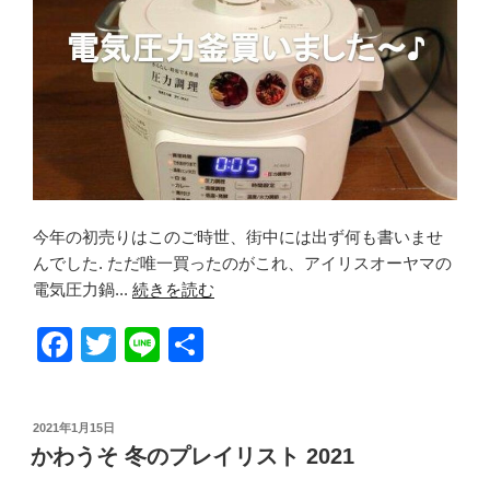
o
k
今年の初売りはこのご時世、街中には出ず何も書いませ
んでした. ただ唯一買ったのがこれ、アイリスオーヤマの
電気圧力鍋...
続きを読む
F
T
Li
共
a
wi
n
有
c
tt
e
投
2021年1月15日
e
er
稿
かわうそ 冬のプレイリスト 2021
日:
b