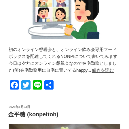
k
初のオンライン懇親会と、オンライン飲み会専用フード
ボックスを配達してくれるNONPIについて書いてみます.
今日は夕方にオンライン懇親会なので在宅勤務としまし
た(笑)在宅勤務用に自宅に置いてるhappy...
続きを読む
F
T
Li
共
a
wi
n
有
c
tt
e
投
2021年1月23日
e
er
稿
金平糖 (konpeitoh)
日:
b