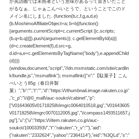
か英語圏では未熟者という意味があるって昔きいたこと
がるなぁ、じゃぁこんぺいとうで、ということでこのド
メイン名にしました. (function(b,c,f,g,a,d,e)
{b.MoshimoAffiliateObject=a; b=b||function()
{arguments.currentScript=c.currentScript ||c.scripts;
(b.q=b.q||[]).push(arguments)}; c.getElementById(a)||
(d=c.createElement(f),d.src=g,
d.id=a,e=c.getElementsByTagName("body"),e.appendChild
(d))})
(window,document,"script","//dn.msmstatic.com/site/cardlin
k/bundle.js","msmaflink"); msmaflink({"n":"【駄菓子】こん
ぺいとう85g（春日井製
菓）","b":"","t":"","d":"https:\/\/thumbnail.image.rakuten.co.jp"
,"c_p":"\/@0_mall\/auc-souko\/cabinet","p":
["\/01643605\/01718258\/imgrc0064010518.jpg","\/01643605
\/01718258\/imgrc0070112005.jpg","\/compass1493511657.j
pg"],"u":{"u":"https:\/\/item.rakuten.co.jp\/auc-
souko\/10003393\/","t":"rakuten","r_v":""},"aid":
{"rakuten":"2332624","yahoo":"2364114"},"eid":"N3QLd","s":"