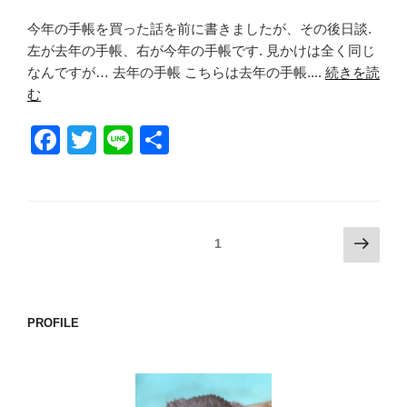
b
今年の手帳を買った話を前に書きましたが、その後日談.
o
左が去年の手帳、右が今年の手帳です. 見かけは全く同じ
o
なんですが… 去年の手帳 こちらは去年の手帳....
続きを読
k
む
F
T
Li
共
a
wi
n
有
c
tt
e
e
er
投
次
固定ページ
1
b
の
稿
o
ペ
ナ
ー
o
ビ
PROFILE
ジ
k
ゲ
ー
シ