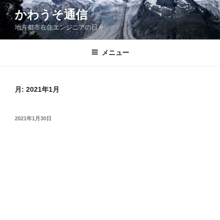
コ
かわうそ通信
ン
地方都市在住エンジニアの日々
テ
ン
ツ
メニュー
へ
ス
キ
月:
2021年1月
ッ
プ
投
2021年1月30日
稿
日: