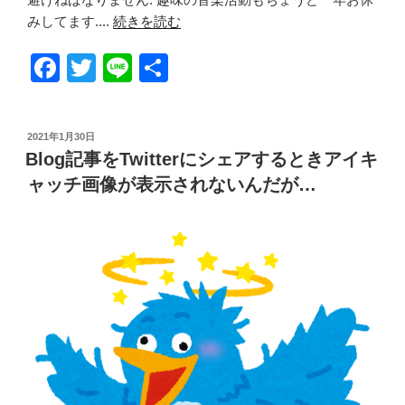
みしてます....
続きを読む
F
T
Li
共
a
wi
n
有
c
tt
e
投
2021年1月30日
e
er
稿
Blog記事をTwitterにシェアするときアイキ
日:
b
ャッチ画像が表示されないんだが…
o
o
k