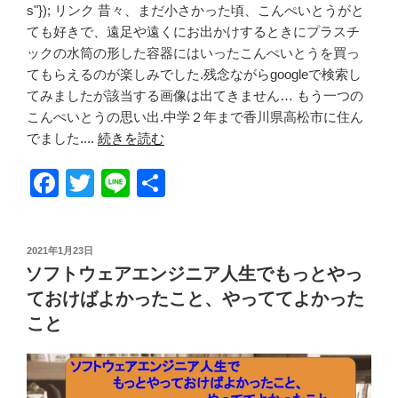
s"}); リンク 昔々、まだ小さかった頃、こんぺいとうがと
ても好きで、遠足や遠くにお出かけするときにプラスチ
ックの水筒の形した容器にはいったこんぺいとうを買っ
てもらえるのが楽しみでした.残念ながらgoogleで検索し
てみましたが該当する画像は出てきません… もう一つの
こんぺいとうの思い出.中学２年まで香川県高松市に住ん
でました....
続きを読む
F
T
Li
共
a
wi
n
有
c
tt
e
投
2021年1月23日
e
er
稿
ソフトウェアエンジニア人生でもっとやっ
日:
b
ておけばよかったこと、やっててよかった
o
こと
o
k