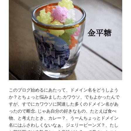
o
o
k
このブログ始めるにあたって、ドメイン名をどうしよう
か？とちょっと悩みました.カワウソ、でもよかったんで
すが、すでにカワウソに関連した多くのドメイン名があ
ったので断念. じゃあ自分の好きなもの、たとえば食べ
物、と考えたとき、カレー？、うーんちょっとドメイン
名にはふさわしくないなぁ、ジェリービーンズ？、たし