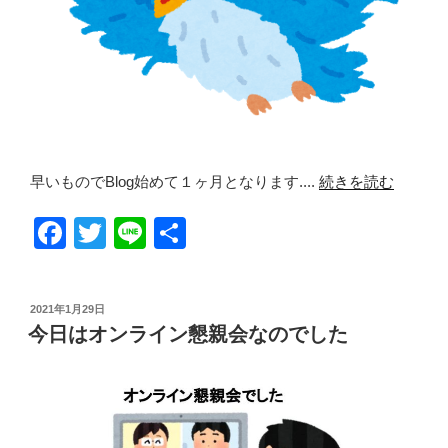
早いものでBlog始めて１ヶ月となります....
続きを読む
F
T
Li
共
a
wi
n
有
c
tt
e
投
2021年1月29日
e
er
稿
今日はオンライン懇親会なのでした
日:
b
o
o