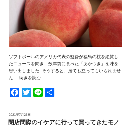
ソフトボールのアメリカ代表の監督が福島の桃を絶賛し
たニュースを聞き、数年前に食べた「あかつき」を味を
思い出しました. そうすると、居ても立ってもいられませ
ん....
続きを読む
F
T
Li
共
a
wi
n
有
c
tt
e
投
2021年7月26日
e
er
稿
閉店間際のイケアに行って買ってきたモノ
日:
b