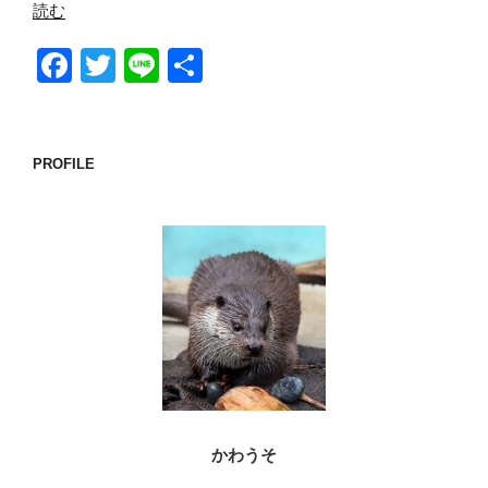
読む
F
T
Li
共
a
wi
n
有
c
tt
e
e
er
PROFILE
b
o
o
k
かわうそ