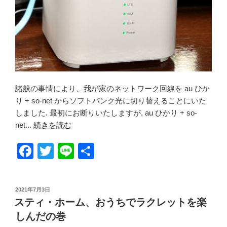
諸般の事情により、我が家のネットワーク回線を au ひか
り + so-net からソフトバンク光に切り替えることにいた
しました. 最初にお断りいたしますが, au ひかり + so-
net...
続きを読む
F
T
Li
共
a
wi
n
有
c
tt
e
投
2021年7月3日
e
er
稿
スティ・ホーム、おうちでラクレットを楽
日:
b
しんだの巻