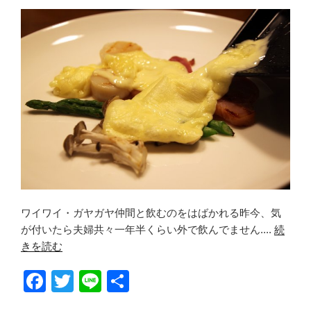
o
o
k
ワイワイ・ガヤガヤ仲間と飲むのをはばかれる昨今、気
が付いたら夫婦共々一年半くらい外で飲んでません....
続
きを読む
F
T
Li
共
a
wi
n
有