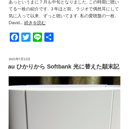
あっというまに７月も中旬となりました. この時期に聴い
てる一枚の紹介です. ３年ほど前、ラジオで偶然耳にして
気に入って以来、ずっと聴いてます. 私の愛聴盤の一枚.
David...
続きを読む
F
T
Li
共
a
wi
n
有
c
tt
e
投
2021年7月11日
e
er
稿
au ひかりから Softbank 光に替えた顛末記
日:
b
o
o
k