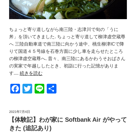
ちょっと寄り道しながら南三陸・志津川で旬の「うに
丼」を頂いてきました. ちょっと寄り道して柳津虚空蔵尊
へ 三陸自動車道で南三陸に向かう途中、桃生柳津ICで降
りて国道４５号線を石巻方面に少し車を走らせたところ
の柳津虚空蔵尊へ. 昔々、南三陸にあるかわうそおばさん
の実家で年越ししたとき、初詣に行った記憶がありま
す....
続きを読む
F
T
Li
共
a
wi
n
有
c
tt
e
投
2021年7月4日
e
er
稿
【体験記】わが家に Softbank Air がやって
日:
b
きた (追記あり)