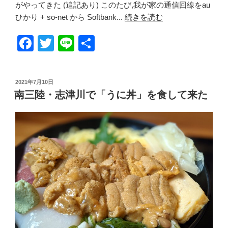
がやってきた (追記あり) このたび,我が家の通信回線をau
ひかり + so-net から Softbank...
続きを読む
F
T
Li
共
a
wi
n
有
c
tt
e
投
2021年7月10日
e
er
稿
南三陸・志津川で「うに丼」を食して来た
日:
b
o
o
k