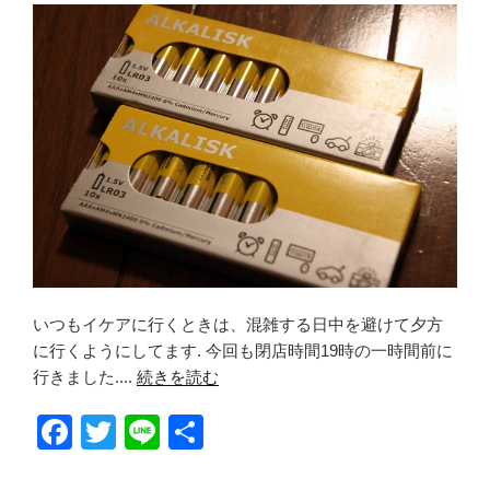
o
o
k
いつもイケアに行くときは、混雑する日中を避けて夕方
に行くようにしてます. 今回も閉店時間19時の一時間前に
行きました....
続きを読む
F
T
Li
共
a
wi
n
有