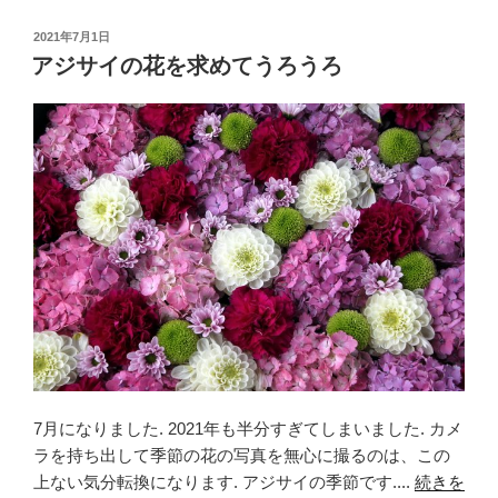
c
tt
e
投
2021年7月1日
e
er
稿
アジサイの花を求めてうろうろ
日:
b
o
o
k
7月になりました. 2021年も半分すぎてしまいました. カメ
ラを持ち出して季節の花の写真を無心に撮るのは、この
上ない気分転換になります. アジサイの季節です....
続きを