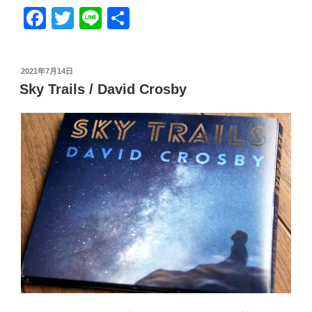
F
T
Li
共
a
wi
n
有
c
tt
e
投
2021年7月14日
e
er
稿
Sky Trails / David Crosby
日:
b
o
o
k