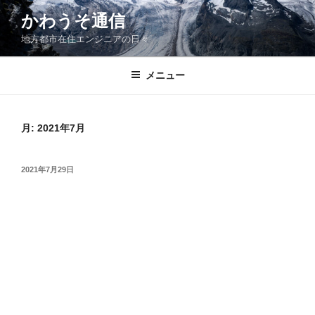
コ
かわうそ通信
ン
地方都市在住エンジニアの日々
テ
ン
ツ
メニュー
へ
ス
キ
月:
2021年7月
ッ
プ
投
2021年7月29日
稿
日: