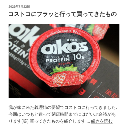
c
tt
e
投
2021年7月22日
e
er
稿
コストコにフラッと行って買ってきたもの
日:
b
o
o
k
我が家に来た義理姉の要望でコストコに行ってきました.
今回はいつもと違って閉店時間までにはだいぶ余裕があ
ります(笑) 買ってきたものを紹介します....
続きを読む