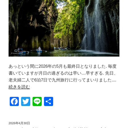
あっという間に2026年の5月も最終日となりました. 毎度
書いていますが月日の過ぎるのは早い…早すぎる. 先日、
老夫婦二人で6泊7日で九州旅行に行ってまいりました....
続きを読む
F
T
Li
共
a
wi
n
有
c
tt
e
投
2026年4月30日
稿