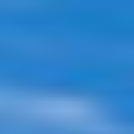
コ
ン
テ
ン
ツ
へ
ス
キ
ッ
プ