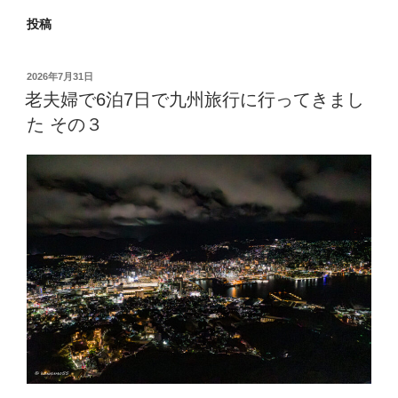
投稿
投
2026年7月31日
稿
老夫婦で6泊7日で九州旅行に行ってきまし
日:
た その３