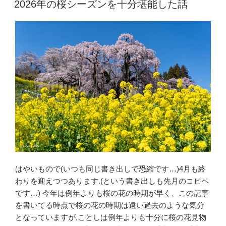
e
er
2026年の桜シーズンを十分堪能した話
日:
b
o
o
k
はやいもので(いつも同じ書き出しで恐縮です…)4月も終
わりを迎えつつあります.(という書き出しも先月のコピペ
です…) 今年は例年よりも桜の花の時期が早く、この記事
を書いてる時点で桜の花の時期は遠い過去のような気分
となっていますが,ことしは例年よりも十分に桜の花見物