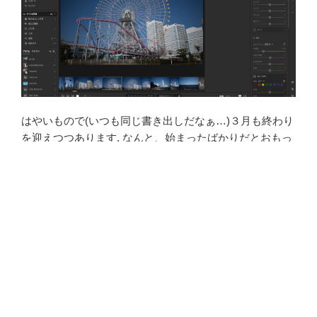
はやいもので(いつも同じ書き出しだなぁ…)３月も終わり
を迎えつつあります. なんと、始まったばかりだとおもっ
てた2026年も四分の一が終わろうとしてます, ブログ始め
たときは書くネタに困ってたのですが、今ではいろいろ
書きたいことが多い反面、書く時間がなかなか確保でき
ない…いつも月末ギリギリになっての更新となって毎月
反省している次第です、はい 今回はちょっと困ったこと
で、まだ未解決、現在進行形の話を書きます....
続きを読
む
F
T
Li
共
a
wi
n
有