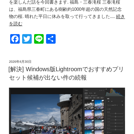
を楽しんだ話を今回書きます. 福島・三春滝桜 三春滝桜
は、福島県三春町にある樹齢約1000年超の国の天然記念
物の桜. 晴れた平日に休みを取って行ってきました....
続き
を読む
F
T
Li
共
a
wi
n
有
c
tt
e
投
2026年4月30日
e
er
稿
[解決] Windows版Lightroomでおすすめプリ
日:
b
セット候補が出ない件の続報
o
o
k