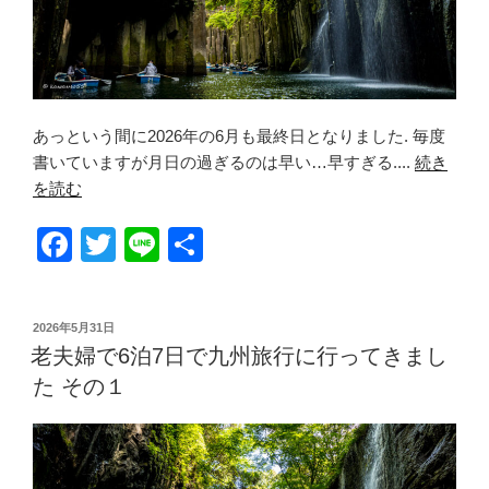
あっという間に2026年の6月も最終日となりました. 毎度
書いていますが月日の過ぎるのは早い…早すぎる....
続き
を読む
F
T
Li
共
a
wi
n
有
c
tt
e
投
2026年5月31日
e
er
稿
老夫婦で6泊7日で九州旅行に行ってきまし
日:
b
た その１
o
o
k