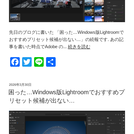
先日のブログに書いた 「困った…Windows版Lightroomで
おすすめプリセット候補が出ない…」の続報です. あの記
事を書いた時点でAdobe の...
続きを読む
F
T
Li
共
a
wi
n
有
c
tt
e
投
2026年3月30日
e
er
稿
困った…Windows版Lightroomでおすすめプ
日:
b
リセット候補が出ない…
o
o
k