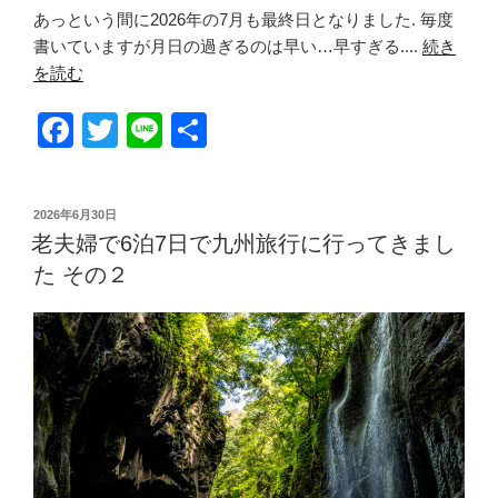
あっという間に2026年の7月も最終日となりました. 毎度
書いていますが月日の過ぎるのは早い…早すぎる....
続き
を読む
F
T
Li
共
a
wi
n
有
c
tt
e
投
2026年6月30日
e
er
稿
老夫婦で6泊7日で九州旅行に行ってきまし
日:
b
た その２
o
o
k