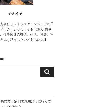
かわうそ
地方在住ソフトウェアエンジニアの日
うそ(ワイ)とかわうそおばさん(奥さ
し. 仕事関連の技術、生活、音楽、写
ろんな話をしたいとおもいます.
LOG
検
索
老夫婦で6泊7日で九州旅行に行って
きました その３