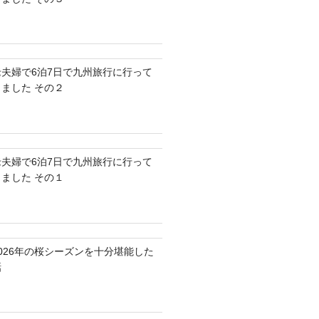
老夫婦で6泊7日で九州旅行に行って
きました その２
老夫婦で6泊7日で九州旅行に行って
きました その１
2026年の桜シーズンを十分堪能した
話