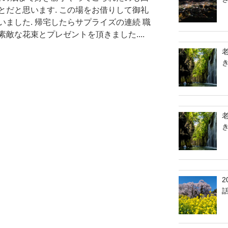
とだと思います. この場をお借りして御礼
ました. 帰宅したらサプライズの連続 職
敵な花束とプレゼントを頂きました....