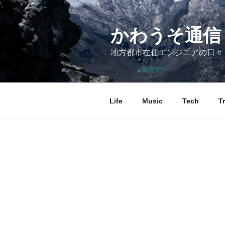
コ
ン
テ
かわうそ通信
ン
地方都市在住エンジニアの日々
ツ
へ
ス
キ
Life
Music
Tech
T
ッ
プ