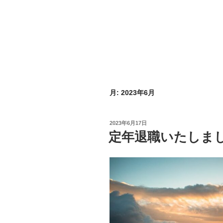
月:
2023年6月
投
2023年6月17日
稿
定年退職いたしま
日: