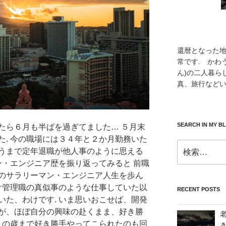
還暦となった
常です. かわ
ん)の二人暮ら
真、旅行などい
SEARCH IN MY B
たら６月も半ばを過ぎてました… ５月末
た. 今の職場には３４年と２か月勤務いた
検
うまで定年退職が他人事のように思える
索:
ン・エンジニア歴を振り返ってみると 前職
のサラリーマン・エンジニア人生を歩ん
だけ管理職の真似事のような仕事していた以
RECENT POSTS
いた、わけです. いま思いおこせば、開発
が、ほぼ自分の興味の赴くまま、好き勝
 この歳まで好き勝手やってこられたのも回