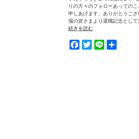
りの方々のフォローあってのこ
申しあげます、ありがとうござい
場の皆さまより退職記念として素
続きを読む
F
T
Li
共
a
wi
n
有
c
tt
e
e
er
b
o
o
k