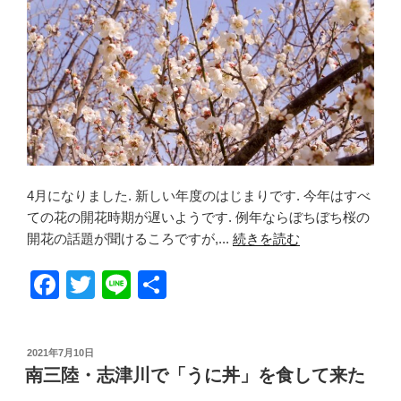
4月になりました. 新しい年度のはじまりです. 今年はすべ
ての花の開花時期が遅いようです. 例年ならぼちぼち桜の
開花の話題が聞けるころですが,...
続きを読む
F
T
Li
共
a
wi
n
有
c
tt
e
投
2021年7月10日
e
er
稿
南三陸・志津川で「うに丼」を食して来た
日:
b