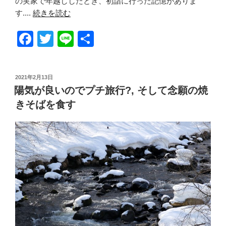
の実家で年越ししたとき、初詣に行った記憶がありま
す....
続きを読む
F
T
Li
共
a
wi
n
有
c
tt
e
投
2021年2月13日
e
er
稿
陽気が良いのでプチ旅行?, そして念願の焼
日:
b
きそばを食す
o
o
k