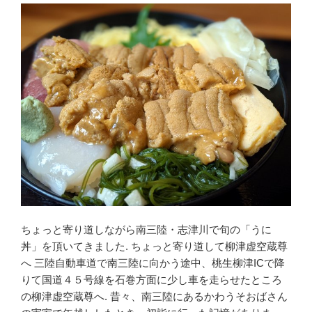
o
o
k
ちょっと寄り道しながら南三陸・志津川で旬の「うに
丼」を頂いてきました. ちょっと寄り道して柳津虚空蔵尊
へ 三陸自動車道で南三陸に向かう途中、桃生柳津ICで降
りて国道４５号線を石巻方面に少し車を走らせたところ
の柳津虚空蔵尊へ. 昔々、南三陸にあるかわうそおばさん