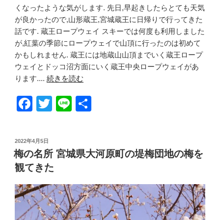
くなったような気がします. 先日,早起きしたらとても天気
が良かったので,山形蔵王,宮城蔵王に日帰りで行ってきた
話です. 蔵王ロープウェイ スキーでは何度も利用しました
が,紅葉の季節にロープウェイで山頂に行ったのは初めて
かもしれません. 蔵王には地蔵山山頂までいく蔵王ロープ
ウェイとドッコ沼方面にいく蔵王中央ロープウェイがあ
ります....
続きを読む
F
T
Li
共
a
wi
n
有
c
tt
e
投
2022年4月5日
e
er
稿
梅の名所 宮城県大河原町の堤梅団地の梅を
日:
b
観てきた
o
o
k