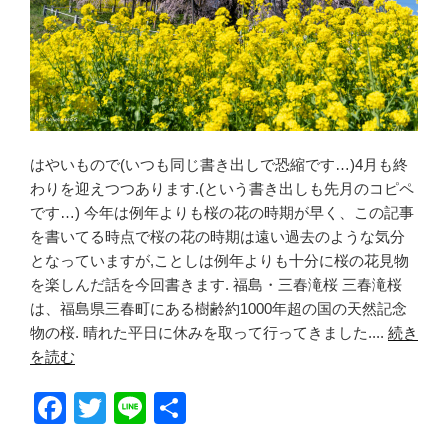
はやいもので(いつも同じ書き出しで恐縮です…)4月も終
わりを迎えつつあります.(という書き出しも先月のコピペ
です…) 今年は例年よりも桜の花の時期が早く、この記事
を書いてる時点で桜の花の時期は遠い過去のような気分
となっていますが,ことしは例年よりも十分に桜の花見物
を楽しんだ話を今回書きます. 福島・三春滝桜 三春滝桜
は、福島県三春町にある樹齢約1000年超の国の天然記念
物の桜. 晴れた平日に休みを取って行ってきました....
続き
を読む
F
T
Li
共
a
wi
n
有