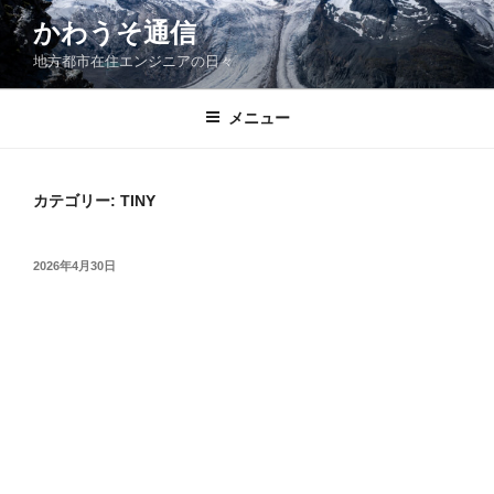
コ
かわうそ通信
ン
地方都市在住エンジニアの日々
テ
ン
ツ
メニュー
へ
ス
キ
カテゴリー:
TINY
ッ
プ
投
2026年4月30日
稿
日: