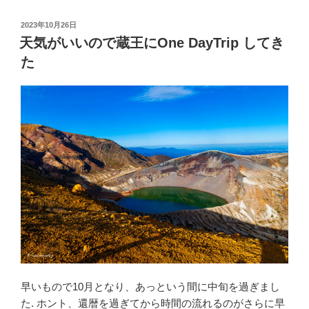
c
tt
e
投
2023年10月26日
e
er
稿
天気がいいので蔵王にOne DayTrip してき
日:
b
た
o
o
k
早いもので10月となり、あっという間に中旬を過ぎまし
た. ホント、還暦を過ぎてから時間の流れるのがさらに早