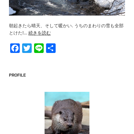
朝起きたら晴天、そして暖かい. うちのまわりの雪も全部
とけた!...
続きを読む
F
T
Li
共
a
wi
n
有
c
tt
e
e
er
PROFILE
b
o
o
k