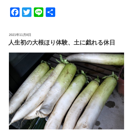
F
T
Li
共
a
wi
n
有
c
tt
e
投
2021年11月8日
e
er
稿
人生初の大根ほり体験、土に戯れる休日
日:
b
o
o
k