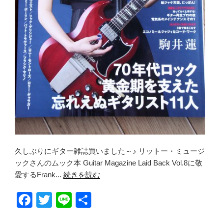
久しぶりにギター雑誌買いました～♪ リットー・ミュージ
ックさんのムック本 Guitar Magazine Laid Back Vol.8に敬
愛するFrank...
続きを読む
F
T
Li
共
a
wi
n
有