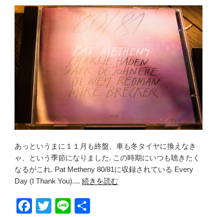
o
o
k
あっというまに１１月も終盤、車も冬タイヤに換えなき
ゃ、という季節になりました. この時期にいつも聴きたく
なるがこれ. Pat Metheny 80/81に収録されている Every
Day (I Thank You)....
続きを読む
F
T
Li
共