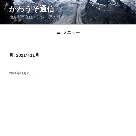
コ
かわうそ通信
ン
地方都市在住エンジニアの日々
テ
ン
ツ
メニュー
へ
ス
キ
月:
2021年11月
ッ
プ
投
2021年11月28日
稿
日: