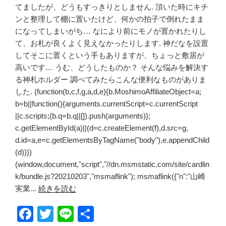
てましたが、どうもすっきりとしません. 頂いた時にキチ
ンと整理して棚に置いたけど、何かの拍子で倒れたまま
になってしまいがち… なにより前にモノが置かれたりし
て、お札が良くよく見えなかったりします. 神だなを設置
してそこに置くという手もありますが、ちょっと敷居が
高いです… うむ、どうしたものか？ そんな悩みを解決す
る神札ホルダー 調べてみたらこんな便利なものがありま
した. (function(b,c,f,g,a,d,e){b.MoshimoAffiliateObject=a;
b=b||function(){arguments.currentScript=c.currentScript
||c.scripts;(b.q=b.q||[]).push(arguments)};
c.getElementById(a)||(d=c.createElement(f),d.src=g,
d.id=a,e=c.getElementsByTagName("body"),e.appendChild
(d))})
(window,document,"script","//dn.msmstatic.com/site/cardlin
k/bundle.js?20210203","msmaflink"); msmaflink({"n":"山崎
実業...
続きを読む
F
T
Li
共