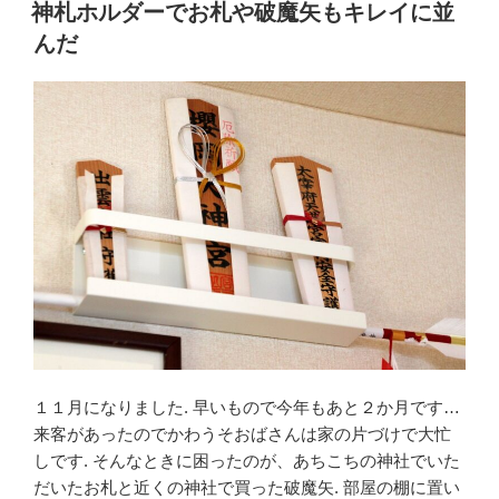
e
er
稿
神札ホルダーでお札や破魔矢もキレイに並
日:
b
んだ
o
o
k
１１月になりました. 早いもので今年もあと２か月です…
来客があったのでかわうそおばさんは家の片づけで大忙
しです. そんなときに困ったのが、あちこちの神社でいた
だいたお札と近くの神社で買った破魔矢. 部屋の棚に置い