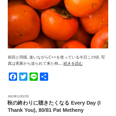
前回と同様, 迷いながらC++を使っている今日この頃. 写
真は実家から送られて来た柿,...
続きを読む
F
T
Li
共
a
wi
n
有
c
tt
e
投
2021年11月27日
e
er
稿
秋の終わりに聴きたくなる Every Day (I
日:
b
Thank You), 80/81 Pat Metheny