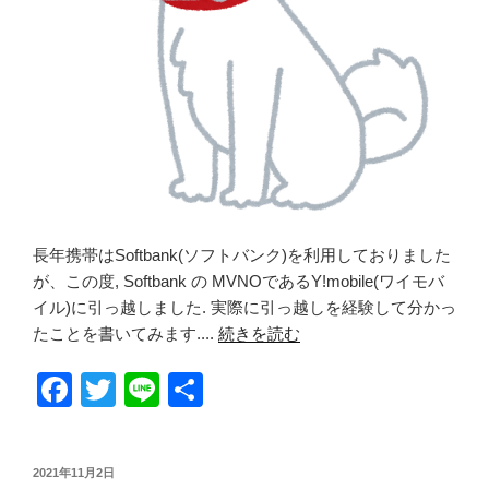
長年携帯はSoftbank(ソフトバンク)を利用しておりました
が、この度, Softbank の MVNOであるY!mobile(ワイモバ
イル)に引っ越しました. 実際に引っ越しを経験して分かっ
たことを書いてみます....
続きを読む
F
T
Li
共
a
wi
n
有
c
tt
e
投
2021年11月2日