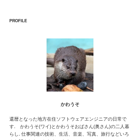
a
wi
n
有
c
tt
e
e
er
PROFILE
b
o
o
k
かわうそ
還暦となった地方在住ソフトウェアエンジニアの日常で
す. かわうそ(ワイ)とかわうそおばさん(奥さん)の二人暮
らし. 仕事関連の技術、生活、音楽、写真、旅行などいろ