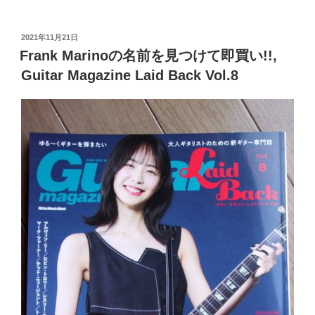
a
wi
n
有
c
tt
e
投
2021年11月21日
e
er
稿
Frank Marinoの名前を見つけて即買い!!,
日:
b
Guitar Magazine Laid Back Vol.8
o
o
k