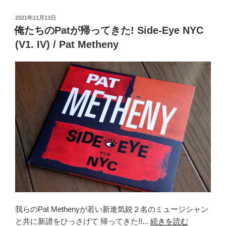
c
tt
e
投
2021年11月13日
e
er
稿
俺たちのPatが帰ってきた! Side-Eye NYC
日:
b
(V1. IV) / Pat Metheny
o
o
k
我らのPat Methenyが若い新進気鋭２名のミュージシャン
と共に新譜をひっさげて 帰ってきた!!...
続きを読む