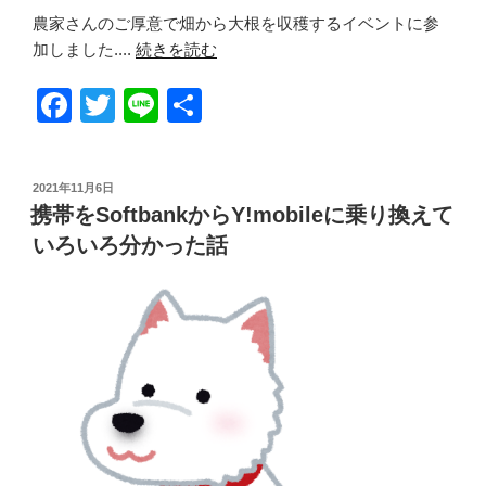
農家さんのご厚意で畑から大根を収穫するイベントに参
加しました....
続きを読む
F
T
Li
共
a
wi
n
有
c
tt
e
投
2021年11月6日
e
er
稿
携帯をSoftbankからY!mobileに乗り換えて
日:
b
いろいろ分かった話
o
o
k