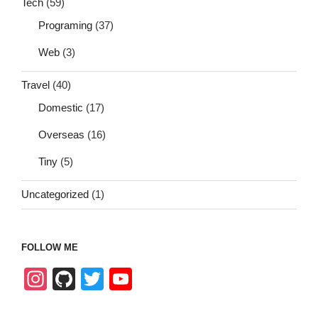
Tech
(59)
Programing
(37)
Web
(3)
Travel
(40)
Domestic
(17)
Overseas
(16)
Tiny
(5)
Uncategorized
(1)
FOLLOW ME
In
Gi
T
Y
st
tH
wi
o