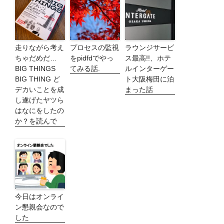
走りながら考え
プロセスの監視
ラウンジサービ
ちゃだめだ…
をpidfdでやっ
ス最高!!、ホテ
BIG THINGS
てみる話.
ルインターゲー
BIG THING ど
ト大阪梅田に泊
デカいことを成
まった話
し遂げたヤツら
はなにをしたの
か？を読んで
今日はオンライ
ン懇親会なので
した