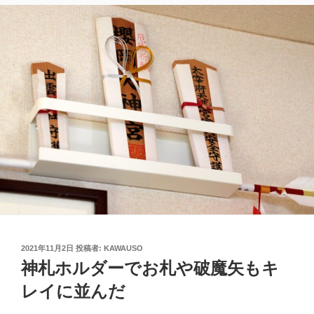
投
2021年11月2日
投稿者:
KAWAUSO
稿
神札ホルダーでお札や破魔矢もキ
日:
レイに並んだ