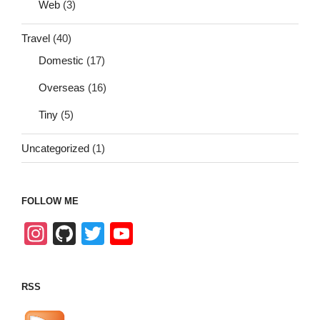
Web
(3)
Travel
(40)
Domestic
(17)
Overseas
(16)
Tiny
(5)
Uncategorized
(1)
FOLLOW ME
In
Gi
T
Y
st
tH
wi
o
a
u
tt
u
RSS
gr
b
er
T