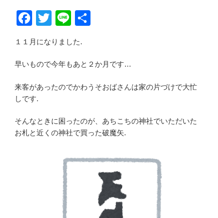
F
T
Li
共
a
wi
n
有
１１月になりました.
c
tt
e
e
er
早いもので今年もあと２か月です…
b
来客があったのでかわうそおばさんは家の片づけで大忙
o
しです.
o
そんなときに困ったのが、あちこちの神社でいただいた
k
お札と近くの神社で買った破魔矢.