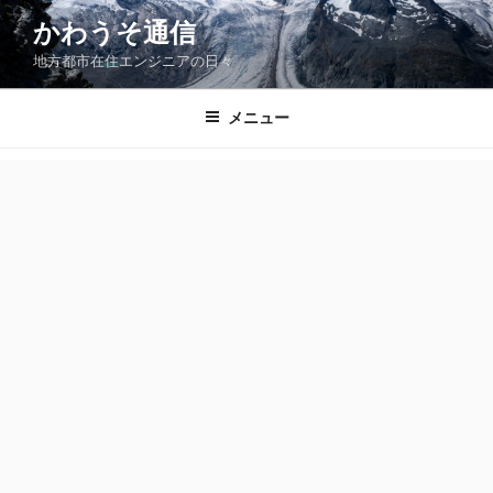
コ
かわうそ通信
ン
地方都市在住エンジニアの日々
テ
ン
ツ
メニュー
へ
ス
キ
ッ
プ