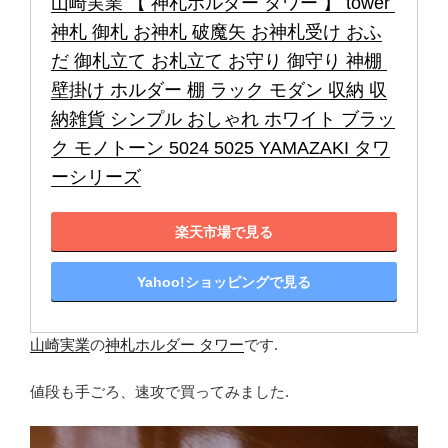
山崎実業 【 神札ホルダー タワー 】 tower 
神札 御札 お神札 破魔矢 お神札受け おふ
だ 御札立て お札立て お守り 御守り 神棚 
壁掛け ホルダー 棚 ラック モダン 収納 収
納雑貨 シンプル おしゃれ ホワイト ブラッ
ク モノトーン 5024 5025 YAMAZAKI タワ
ーシリーズ
楽天市場で見る
Yahoo!ショッピングで見る
山崎実業
の
神札ホルダー タワー
です.
値段も手ごろ、速攻で買ってみました.