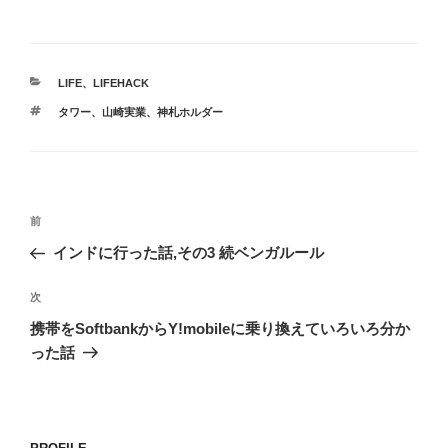
カ
LIFE
、
LIFEHACK
テ
タ
タワー
、
山崎実業
、
神札ホルダー
ゴ
グ
リ
ー
投
前
前
稿
の
インドに行った話,その3 続ベンガルール
ナ
投
ビ
稿
次
次
ゲ
の
携帯をSoftbankからY!mobileに乗り換えていろいろ分か
投
ー
った話
稿
シ
ョ
ン