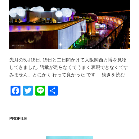
先月の5月18日, 19日と二日間かけて大阪関西万博を見物
してきました. 語彙が足らなくてうまく表現できなくてす
みません、とにかく 行って良かった です....
続きを読む
F
T
Li
共
a
wi
n
有
c
tt
e
e
er
PROFILE
b