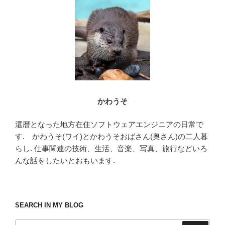
o
o
k
かわうそ
還暦となった地方在住ソフトウェアエンジニアの日常で
す. かわうそ(ワイ)とかわうそおばさん(奥さん)の二人暮
らし. 仕事関連の技術、生活、音楽、写真、旅行などいろ
んな話をしたいとおもいます.
SEARCH IN MY BLOG
検