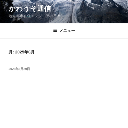
コ
かわうそ通信
ン
地方都市在住エンジニアの日々
テ
ン
ツ
メニュー
へ
ス
キ
月:
2025年6月
ッ
プ
投
2025年6月29日
稿
日: