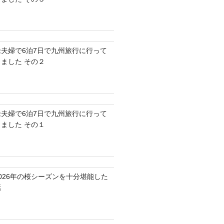
老夫婦で6泊7日で九州旅行に行って
きました その２
老夫婦で6泊7日で九州旅行に行って
きました その１
2026年の桜シーズンを十分堪能した
話