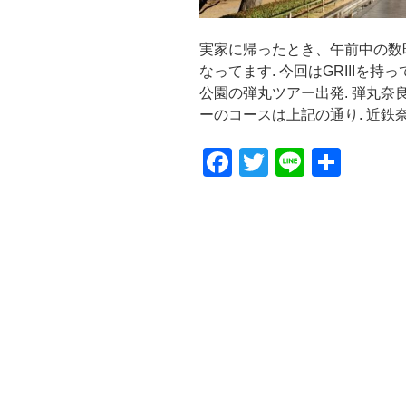
実家に帰ったとき、午前中の数
なってます. 今回はGRIIIを
公園の弾丸ツアー出発. 弾丸奈
ーのコースは上記の通り. 近鉄奈
F
T
Li
共
a
wi
n
有
c
tt
e
e
er
b
o
o
k