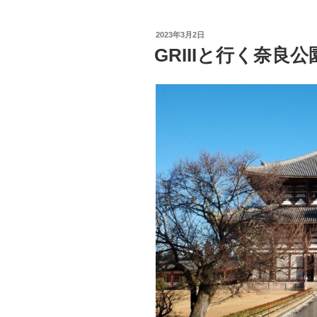
c
tt
e
e
er
投
2023年3月2日
b
稿
GRIIIと行く奈良
日:
o
o
k