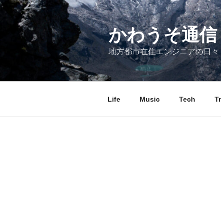
コ
ン
テ
かわうそ通信
ン
地方都市在住エンジニアの日々
ツ
へ
ス
キ
Life
Music
Tech
T
ッ
プ