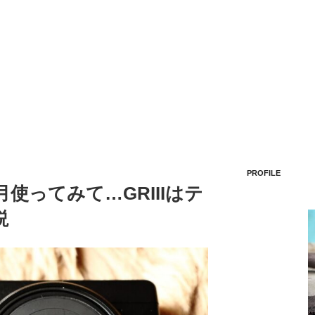
PROFILE
１ヶ月使ってみて…GRIIIはテ
説