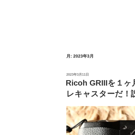
月:
2023年3月
投
2023年3月11日
稿
Ricoh GRIIIを
日:
レキャスターだ！