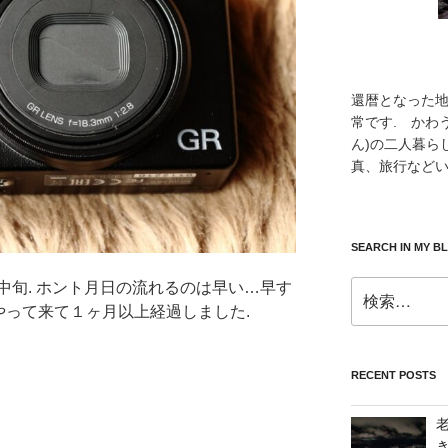
還暦となった
常です. かわ
ん)の二人暮ら
真、旅行などい
SEARCH IN MY B
中旬. ホント月日の流れるのは早い…早す
検
索:
IIがやって来て１ヶ月以上経過しました.
RECENT POSTS