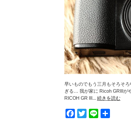
早いものでもう三月もそろそろ
ぎる… 我が家に Ricoh GRI
RICOH GR III...
続きを読む
F
T
Li
共
a
wi
n
有