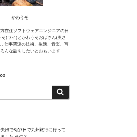
かわうそ
地方在住ソフトウェアエンジニアの日
うそ(ワイ)とかわうそおばさん(奥さ
し. 仕事関連の技術、生活、音楽、写
ろんな話をしたいとおもいます.
LOG
検
索
老夫婦で6泊7日で九州旅行に行って
きました その３