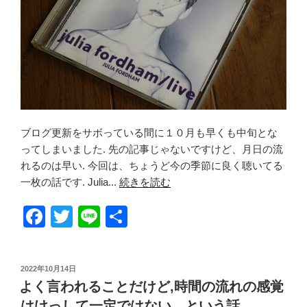
ブログ更新をサボっている間に１０月も早くも中旬とな
ってしまいました. 先の記事じゃないですけど、月日の流
れるのは早い. 今回は、ちょうど今の季節に良く聴いてる
一枚の話です. Julia...
続きを読む
F
T
Li
共
a
wi
n
有
c
tt
e
投
2022年10月14日
e
er
稿
よく言われることだけど,時間の流れの感覚
日:
b
はけっして一定ではない、という話