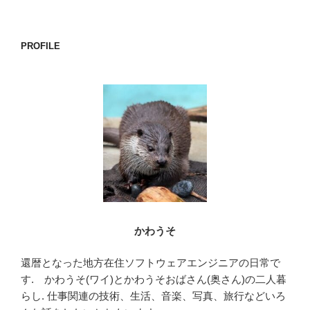
a
wi
n
有
c
tt
e
e
er
PROFILE
b
o
o
k
かわうそ
還暦となった地方在住ソフトウェアエンジニアの日常で
す. かわうそ(ワイ)とかわうそおばさん(奥さん)の二人暮
らし. 仕事関連の技術、生活、音楽、写真、旅行などいろ