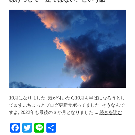
o
o
k
10月になりました. 気が付いたら10月も半ばになろうとし
てます…ちょっとブログ更新サボってました. そうなんで
すよ, 2022年も最後の３か月となりました,...
続きを読む
F
T
Li
共