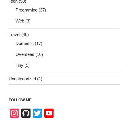
Tech
(59)
Programing
(37)
Web
(3)
Travel
(40)
Domestic
(17)
Overseas
(16)
Tiny
(5)
Uncategorized
(1)
FOLLOW ME
In
Gi
T
Y
st
tH
wi
o