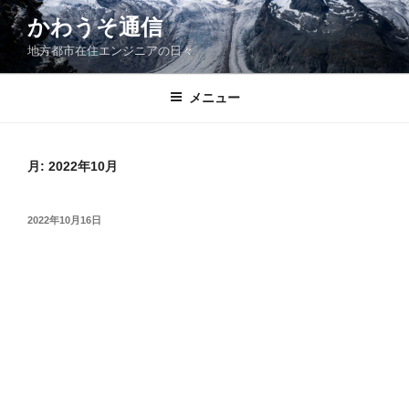
コ
かわうそ通信
ン
地方都市在住エンジニアの日々
テ
ン
ツ
メニュー
へ
ス
キ
月:
2022年10月
ッ
プ
投
2022年10月16日
稿
日: