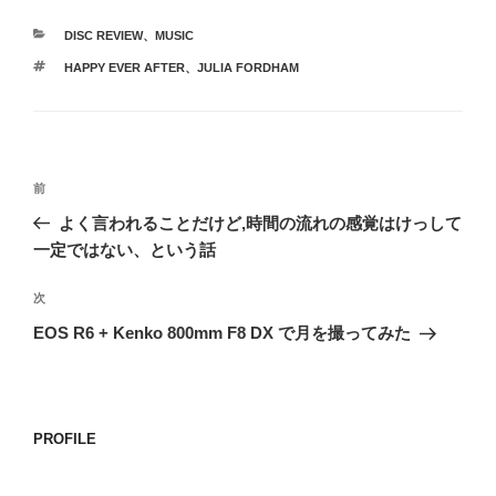
カ
DISC REVIEW
、
MUSIC
テ
タ
HAPPY EVER AFTER
、
JULIA FORDHAM
ゴ
グ
リ
ー
投
前
前
稿
の
よく言われることだけど,時間の流れの感覚はけっして
ナ
投
一定ではない、という話
ビ
稿
ゲ
次
次
の
ー
EOS R6 + Kenko 800mm F8 DX で月を撮ってみた
投
シ
稿
ョ
ン
PROFILE