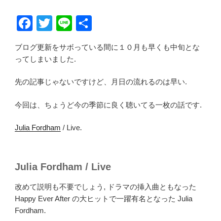
F
T
Li
共
a
wi
n
有
ブログ更新をサボっている間に１０月も早くも中旬とな
c
tt
e
ってしまいました.
e
er
b
先の記事じゃないですけど、月日の流れるのは早い.
o
今回は、ちょうど今の季節に良く聴いてる一枚の話です.
o
Julia Fordham
/ Live.
k
Julia Fordham / Live
改めて説明も不要でしょう, ドラマの挿入曲ともなった
Happy Ever After の大ヒットで一躍有名となった Julia
Fordham.