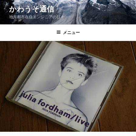
コ
かわうそ通信
ン
地方都市在住エンジニアの日々
テ
ン
ツ
メニュー
へ
ス
キ
ッ
プ