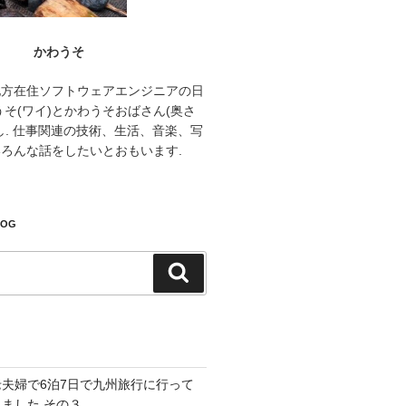
かわうそ
地方在住ソフトウェアエンジニアの日
うそ(ワイ)とかわうそおばさん(奥さ
し. 仕事関連の技術、生活、音楽、写
ろんな話をしたいとおもいます.
LOG
検
索
老夫婦で6泊7日で九州旅行に行って
きました その３