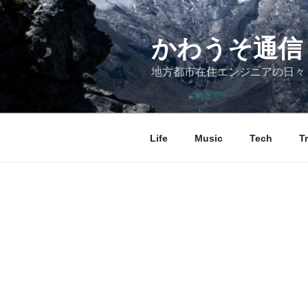
コ
ン
テ
かわうそ通信
ン
地方都市在住エンジニアの日々
ツ
へ
ス
キ
Life
Music
Tech
T
ッ
プ