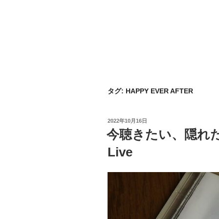
タグ:
HAPPY EVER AFTER
投
2022年10月16日
稿
今聴きたい、隠れた名盤. 
日:
Live