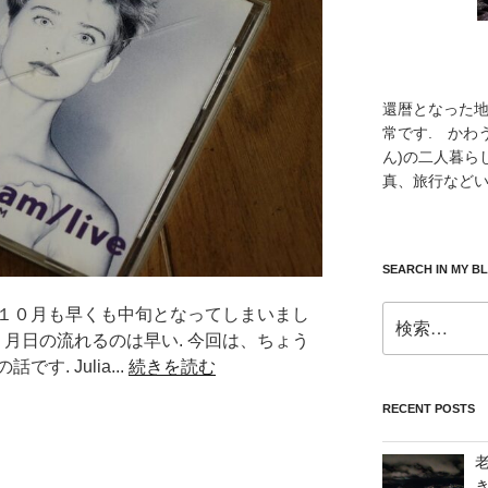
還暦となった
常です. かわ
ん)の二人暮ら
真、旅行などい
SEARCH IN MY B
検
１０月も早くも中旬となってしまいまし
索:
、月日の流れるのは早い. 今回は、ちょう
. Julia...
続きを読む
RECENT POSTS