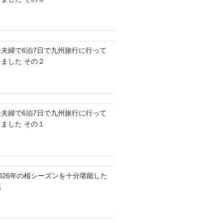
老夫婦で6泊7日で九州旅行に行って
きました その２
老夫婦で6泊7日で九州旅行に行って
きました その１
2026年の桜シーズンを十分堪能した
話