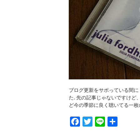
ブログ更新をサボっている間に
た. 先の記事じゃないですけど
ど今の季節に良く聴いてる一枚の話です
F
T
Li
共
a
wi
n
有