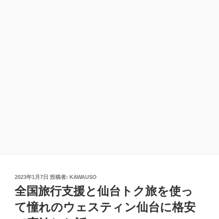
投
2023年1月7日
投稿者:
KAWAUSO
稿
全国旅行支援と仙台トク旅を使っ
日:
て憧れのウェスティン仙台に格安