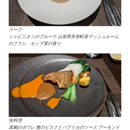
スープ
シャピニオンのブルーテ
山形県舟形町産マッシュルーム
のフラン セップ茸の香り
魚料理
真鯛のポワレ 蟹のビスクとパプリカのソース アーモンド