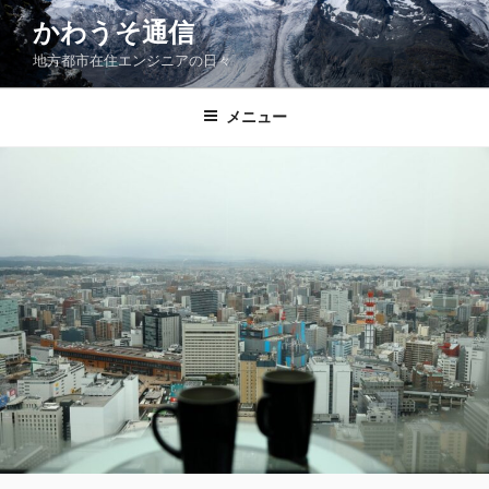
コ
かわうそ通信
ン
地方都市在住エンジニアの日々
テ
ン
ツ
メニュー
へ
ス
キ
ッ
プ