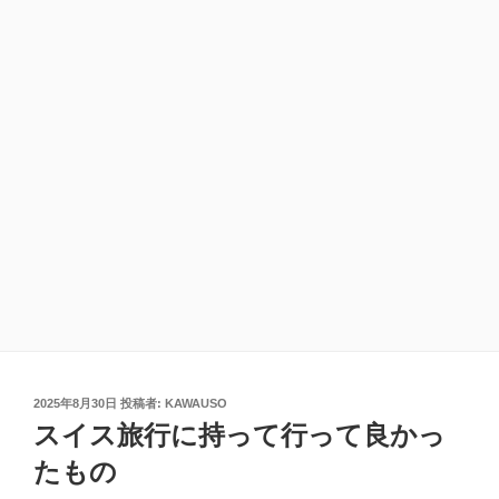
投
2025年8月30日
投稿者:
KAWAUSO
稿
スイス旅行に持って行って良かっ
日:
たもの