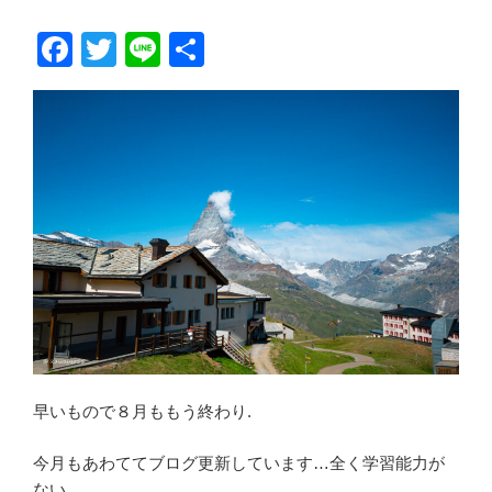
F
T
Li
共
a
wi
n
有
c
tt
e
e
er
b
o
o
k
早いもので８月ももう終わり.
今月もあわててブログ更新しています…全く学習能力が
ない…