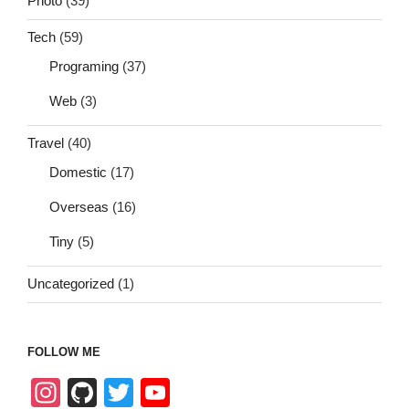
Photo
(39)
Tech
(59)
Programing
(37)
Web
(3)
Travel
(40)
Domestic
(17)
Overseas
(16)
Tiny
(5)
Uncategorized
(1)
FOLLOW ME
In
Gi
T
Y