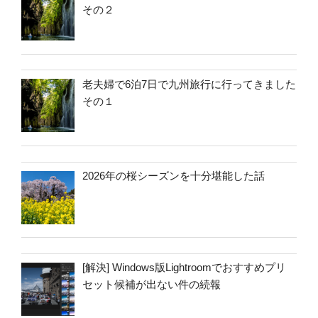
その２
老夫婦で6泊7日で九州旅行に行ってきました
その１
2026年の桜シーズンを十分堪能した話
[解決] Windows版Lightroomでおすすめプリ
セット候補が出ない件の続報