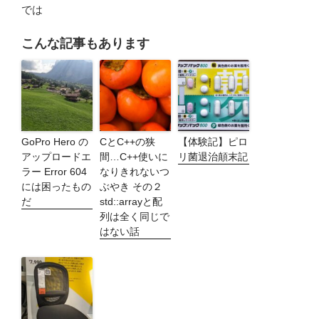
では
こんな記事もあります
GoPro Hero の
CとC++の狭
【体験記】ピロ
アップロードエ
間…C++使いに
リ菌退治顛末記
ラー Error 604
なりきれないつ
には困ったもの
ぶやき その２
だ
std::arrayと配
列は全く同じで
はない話