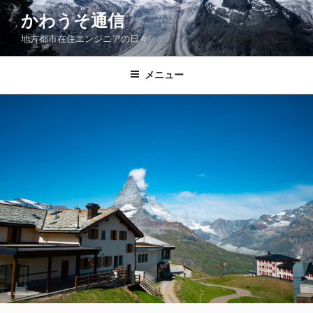
コ
かわうそ通信
ン
地方都市在住エンジニアの日々
テ
ン
ツ
メニュー
へ
ス
キ
ッ
プ