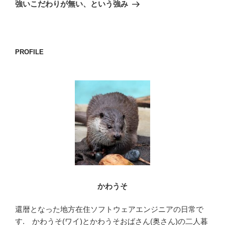
の
ー
強いこだわりが無い、という強み
投
シ
稿
ョ
ン
PROFILE
かわうそ
還暦となった地方在住ソフトウェアエンジニアの日常で
す. かわうそ(ワイ)とかわうそおばさん(奥さん)の二人暮