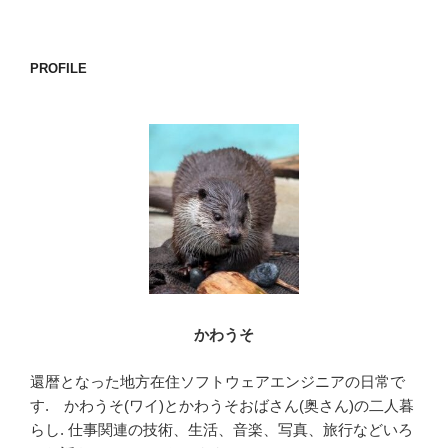
稿
シ
ョ
PROFILE
ン
かわうそ
還暦となった地方在住ソフトウェアエンジニアの日常で
す. かわうそ(ワイ)とかわうそおばさん(奥さん)の二人暮
らし. 仕事関連の技術、生活、音楽、写真、旅行などいろ