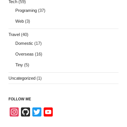
Tech
(59)
Programing
(37)
Web
(3)
Travel
(40)
Domestic
(17)
Overseas
(16)
Tiny
(5)
Uncategorized
(1)
FOLLOW ME
In
Gi
T
Y
st
tH
wi
o