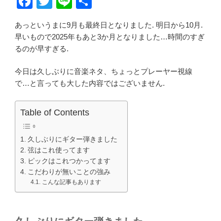
F
T
Li
共
a
wi
n
有
あっというまに9月も最終日となりました. 明日から10月.
c
tt
e
早いもので2025年もあと3か月となりました…時間のすぎ
e
er
るのが早すぎる.
b
今日は久しぶりに音楽ネタ、ちょっとプレーヤー視線
o
で…と言っても大した内容ではございません.
o
k
Table of Contents
久しぶりにギター弾きました
弦はこれ使ってます
ピックはこれつかってます
こだわりが無いことの強み
こんな記事もあります