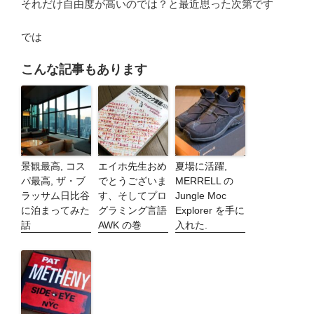
それだけ自由度が高いのでは？と最近思った次第です
では
こんな記事もあります
景観最高, コス
エイホ先生おめ
夏場に活躍,
パ最高, ザ・ブ
でとうございま
MERRELL の
ラッサム日比谷
す、そしてプロ
Jungle Moc
に泊まってみた
グラミング言語
Explorer を手に
話
AWK の巻
入れた.