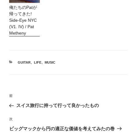
俺たちのPatが
帰ってきた!
Side-Eye NYC
(V1. IV) / Pat
Metheny
カ
GUITAR
、
LIFE
、
MUSIC
テ
ゴ
リ
ー
投
前
前
稿
の
スイス旅行に持って行って良かったもの
ナ
投
ビ
稿
次
次
ゲ
の
ビッグマックから円の適正な価値を考えてみたの巻
投
ー