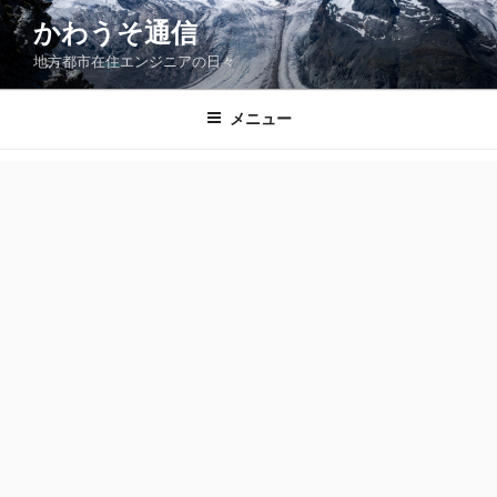
コ
かわうそ通信
ン
地方都市在住エンジニアの日々
テ
ン
ツ
メニュー
へ
ス
キ
ッ
プ