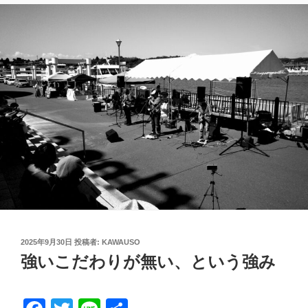
投
2025年9月30日
投稿者:
KAWAUSO
稿
強いこだわりが無い、という強み
日: