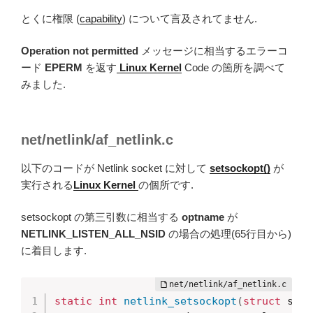
とくに権限 (
capability
) について言及されてません.
Operation not permitted
メッセージに相当するエラーコ
ード
EPERM
を返す
Linux Kernel
Code の箇所を調べて
みました.
net/netlink/af_netlink.c
以下のコードが Netlink socket に対して
setsockopt()
が
実行される
Linux Kernel
の個所です.
setsockopt の第三引数に相当する
optname
が
NETLINK_LISTEN_ALL_NSID
の場合の処理(65行目から)
に着目します.
static
int
netlink_setsockopt
(
struct
 sock