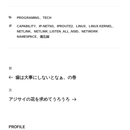
カ
PROGRAMING
、
TECH
テ
タ
CAPABILITY
、
IP-NETNS
、
IPROUTE2
、
LINUX
、
LINUX KERNEL
、
ゴ
グ
NETLINK
、
NETLINK_LISTEN_ALL_NSID
、
NETWORK
リ
NAMESPACE
、
備忘録
ー
投
前
前
稿
の
歯は大事にしないとなぁ、の巻
ナ
投
ビ
稿
次
次
ゲ
の
アジサイの花を求めてうろうろ
投
ー
稿
シ
ョ
PROFILE
ン