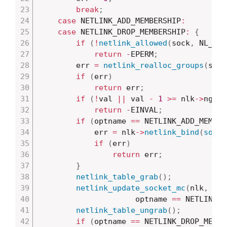
break
;
case
 NETLINK_ADD_MEMBERSHIP
:
case
 NETLINK_DROP_MEMBERSHIP
:
{
if
(
!
netlink_allowed
(
sock
,
 NL_CFG
return
-
EPERM
;
		err 
=
netlink_realloc_groups
(
sk
)
;
if
(
err
)
return
 err
;
if
(
!
val 
||
 val 
-
1
>=
 nlk
->
ngrou
return
-
EINVAL
;
if
(
optname 
==
 NETLINK_ADD_MEMBER
			err 
=
 nlk
->
netlink_bind
(
sock_
if
(
err
)
return
 err
;
}
netlink_table_grab
(
)
;
netlink_update_socket_mc
(
nlk
,
 val
					 optname 
==
 NETLINK_A
netlink_table_ungrab
(
)
;
if
(
optname 
==
 NETLINK_DROP_MEMBE