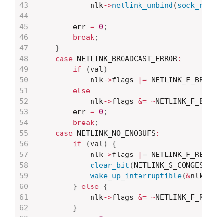
			nlk
->
netlink_unbind
(
sock_net
(
		err 
=
0
;
break
;
}
case
 NETLINK_BROADCAST_ERROR
:
if
(
val
)
			nlk
->
flags 
|=
 NETLINK_F_BROAD
else
			nlk
->
flags 
&=
~
NETLINK_F_BROA
		err 
=
0
;
break
;
case
 NETLINK_NO_ENOBUFS
:
if
(
val
)
{
			nlk
->
flags 
|=
 NETLINK_F_RECV_
clear_bit
(
NETLINK_S_CONGESTED
wake_up_interruptible
(
&
nlk
->
w
}
else
{
			nlk
->
flags 
&=
~
NETLINK_F_RECV
}