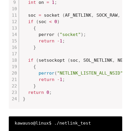
int
 on 
=
1
;
  soc 
=
 socket 
(
AF_NETLINK
,
 SOCK_RAW
,
 NET
if
(
soc 
<
0
)
{
      perror 
(
"socket"
)
;
return
-
1
;
}
if
(
setsockopt 
(
soc
,
 SOL_NETLINK
,
 NETLI
{
perror
(
"NETLINK_LISTEN_ALL_NSID"
)
;
return
-
1
;
}
return
0
;
}
kawauso@linux$ ./netlink_test