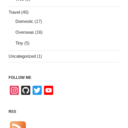
Travel
(40)
Domestic
(17)
Overseas
(16)
Tiny
(5)
Uncategorized
(1)
FOLLOW ME
In
Gi
T
Y
st
tH
wi
o
a
u
tt
u
RSS
gr
b
er
T
a
u