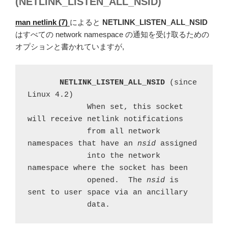
(NETLINK_LISTEN_ALL_NSID)
man netlink (7)
によると
NETLINK_LISTEN_ALL_NSID
はすべての network namespace の通知を受け取るための
オプションと書かれていますが,
NETLINK_LISTEN_ALL_NSID 
(since 
Linux 4.2)

             When set, this socket 
will receive netlink notifications

             from all network 
namespaces that have an 
nsid
 assigned

             into the network 
namespace where the socket has been

             opened.  The 
nsid
 is 
sent to user space via an ancillary

             data.