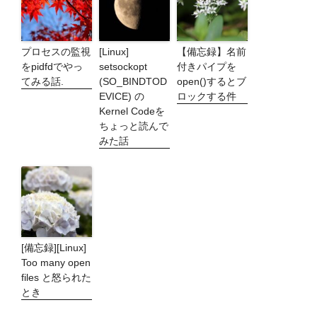
プロセスの監視
[Linux]
【備忘録】名前
をpidfdでやっ
setsockopt
付きパイプを
てみる話.
(SO_BINDTOD
open()するとブ
EVICE) の
ロックする件
Kernel Codeを
ちょっと読んで
みた話
[備忘録][Linux]
Too many open
files と怒られた
とき