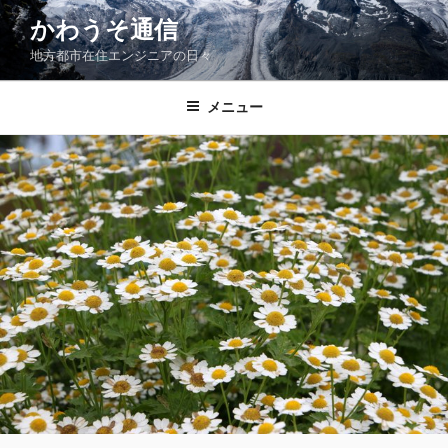
コ
かわうそ通信
ン
地方都市在住エンジニアの日々
テ
ン
ツ
メニュー
へ
ス
キ
ッ
プ