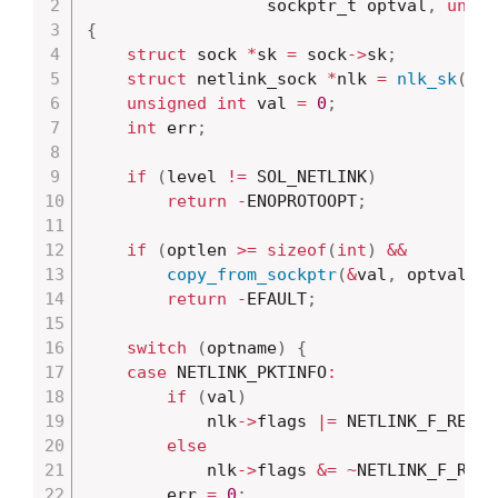
			      sockptr_t optval
,
unsig
{
struct
 sock 
*
sk 
=
 sock
->
sk
;
struct
 netlink_sock 
*
nlk 
=
nlk_sk
(
sk
)
unsigned
int
 val 
=
0
;
int
 err
;
if
(
level 
!=
 SOL_NETLINK
)
return
-
ENOPROTOOPT
;
if
(
optlen 
>=
sizeof
(
int
)
&&
copy_from_sockptr
(
&
val
,
 optval
,
s
return
-
EFAULT
;
switch
(
optname
)
{
case
 NETLINK_PKTINFO
:
if
(
val
)
			nlk
->
flags 
|=
 NETLINK_F_RECV_
else
			nlk
->
flags 
&=
~
NETLINK_F_RECV
		err 
=
0
;