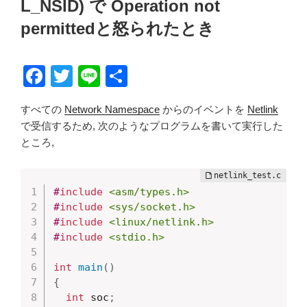
L_NSID) で Operation not
permittedと怒られたとき
F
T
Li
共
a
wi
n
有
すべての
Network Namespace
からのイベントを
Netlink
c
tt
e
で受信するため, 次のようなプログラムを書いて実行した
e
er
ところ,
b
o
#
include
<asm/types.h>
o
#
include
<sys/socket.h>
#
include
<linux/netlink.h>
k
#
include
<stdio.h>
int
main
(
)
{
int
 soc
;