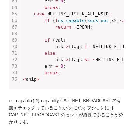
		err 
=
0
;
break
;
case
 NETLINK_LISTEN_ALL_NSID
:
if
(
!
ns_capable
(
sock_net
(
sk
)
->
use
return
-
EPERM
;
if
(
val
)
			nlk
->
flags 
|=
 NETLINK_F_LISTE
else
			nlk
->
flags 
&=
~
NETLINK_F_LIST
		err 
=
0
;
break
;
<
snip
>
ns_capable() で capability CAP_NET_BROADCAST の有
無をチェックしていることから, このオプションには
CAP_NET_BROADCAST のセットが必要であることが分
かります.