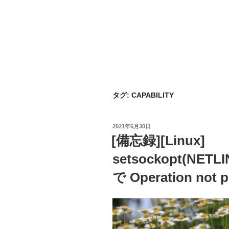
タグ:
CAPABILITY
投
2021年6月30日
稿
[備忘録][Linux]
日:
setsockopt(NETL
で Operation no