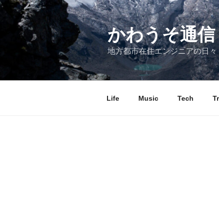
コ
ン
テ
かわうそ通信
ン
地方都市在住エンジニアの日々
ツ
へ
ス
キ
Life
Music
Tech
T
ッ
プ