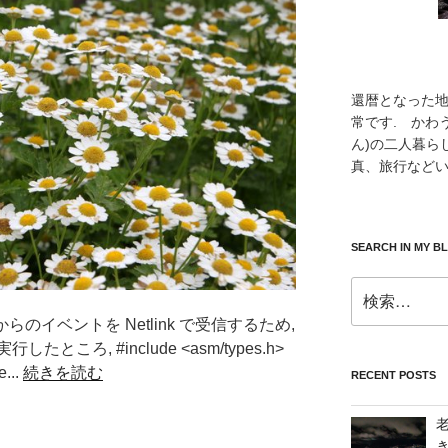
還暦となった
常です. かわ
ん)の二人暮ら
真、旅行などい
SEARCH IN MY B
検
索:
ce からのイベントを Netlink で受信するため,
ろ, #include <asm/types.h>
e...
続きを読む
RECENT POSTS