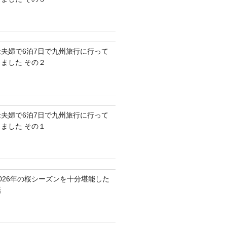
老夫婦で6泊7日で九州旅行に行って
きました その２
老夫婦で6泊7日で九州旅行に行って
きました その１
2026年の桜シーズンを十分堪能した
話