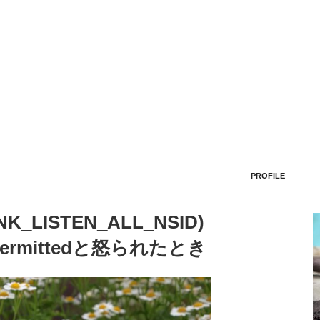
PROFILE
INK_LISTEN_ALL_NSID)
t permittedと怒られたとき