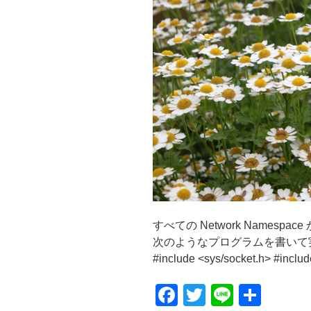
すべての Network Namespa
次のようなプログラムを書いて実行したとこ
#include <sys/socket.h> #includ
F
T
Li
共