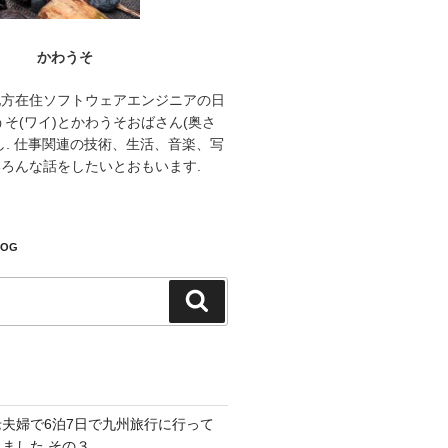
かわうそ
地方在住ソフトウェアエンジニアの日
うそ(ワイ)とかわうそおばさん(奥さ
し. 仕事関連の技術、生活、音楽、写
ろんな話をしたいとおもいます.
LOG
検
索
老夫婦で6泊7日で九州旅行に行って
きました その３