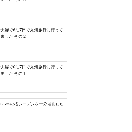
老夫婦で6泊7日で九州旅行に行って
きました その２
老夫婦で6泊7日で九州旅行に行って
きました その１
2026年の桜シーズンを十分堪能した
話