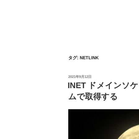
タグ:
NETLINK
投
2021年9月12日
稿
INET ドメイン
日:
ムで取得する