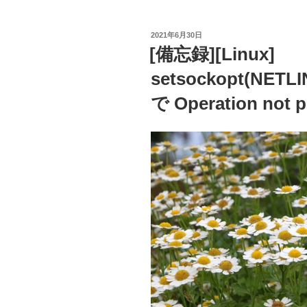
c
tt
e
e
er
投
2021年6月30日
b
稿
[備忘録][Linux]
日:
o
setsockopt(NETL
o
で Operation no
k