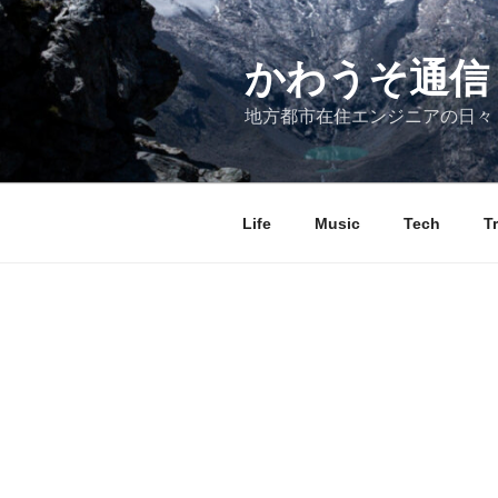
コ
ン
テ
かわうそ通信
ン
地方都市在住エンジニアの日々
ツ
へ
ス
キ
Life
Music
Tech
T
ッ
プ