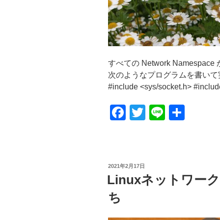
すべての Network Namespa
次のようなプログラムを書いて実行したとこ
#include <sys/socket.h> #includ
F
T
Li
共
a
wi
n
有
c
tt
e
e
er
投
2021年2月17日
b
稿
Linuxネットワー
日:
o
ち
o