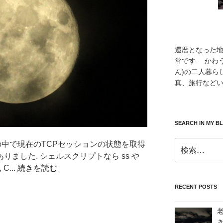
還暦となった
常です. かわ
ん)の二人暮ら
真、旅行などい
SEARCH IN MY B
検
ムの中で現在のTCPセッションの状態を取得
索:
ました. シェルスクリプトなら ss や
C...
続きを読む
RECENT POSTS