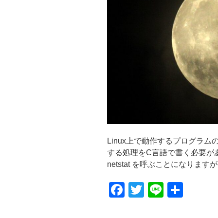
Linux上で動作するプログラ
する処理をC言語で書く必要があり
netstat を呼ぶことになりますが, 
F
T
Li
共
a
wi
n
有