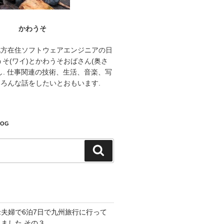
かわうそ
地方在住ソフトウェアエンジニアの日
うそ(ワイ)とかわうそおばさん(奥さ
し. 仕事関連の技術、生活、音楽、写
ろんな話をしたいとおもいます.
LOG
検
索
老夫婦で6泊7日で九州旅行に行って
きました その３