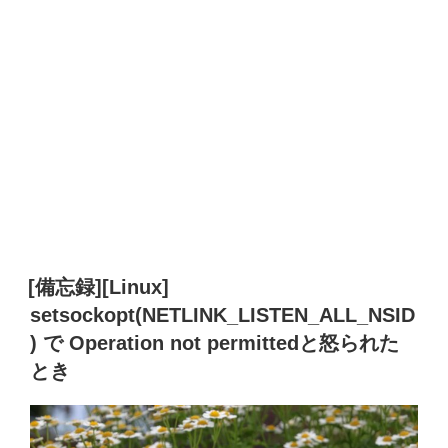
[備忘録][Linux]
setsockopt(NETLINK_LISTEN_ALL_NSID
) で Operation not permittedと怒られた
とき