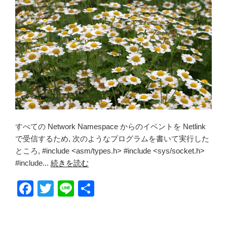
すべての Network Namespace からのイベントを Netlink
で受信するため, 次のようなプログラムを書いて実行した
ところ, #include <asm/types.h> #include <sys/socket.h>
#include...
続きを読む
F
T
Li
共
a
wi
n
有
c
tt
e