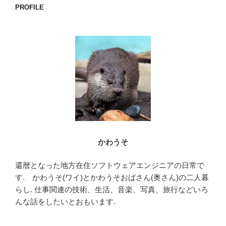
e
er
PROFILE
b
o
o
k
かわうそ
還暦となった地方在住ソフトウェアエンジニアの日常で
す. かわうそ(ワイ)とかわうそおばさん(奥さん)の二人暮
らし. 仕事関連の技術、生活、音楽、写真、旅行などいろ
んな話をしたいとおもいます.