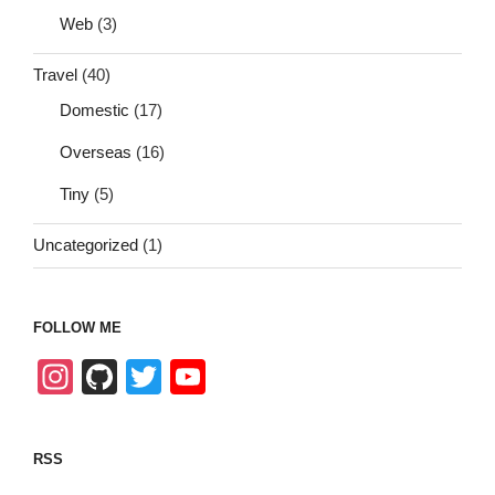
Web
(3)
Travel
(40)
Domestic
(17)
Overseas
(16)
Tiny
(5)
Uncategorized
(1)
FOLLOW ME
In
Gi
T
Y
st
tH
wi
o
a
u
tt
u
RSS
gr
b
er
T