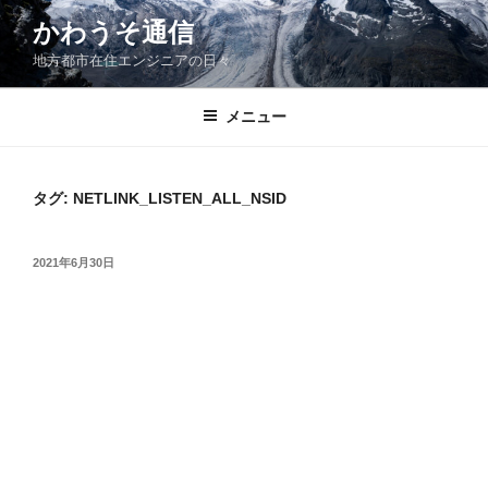
コ
かわうそ通信
ン
地方都市在住エンジニアの日々
テ
ン
ツ
メニュー
へ
ス
キ
タグ:
NETLINK_LISTEN_ALL_NSID
ッ
プ
投
2021年6月30日
稿
日: