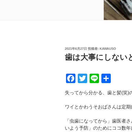
投
2021年6月27日
投稿者:
KAWAUSO
稿
歯は大事にしない
日:
F
T
Li
共
a
wi
n
有
失ってから分かる、歯と髪(笑)
c
tt
e
e
er
ワイとかわうそおばさんは定期
b
「虫歯になってから」歯医者さ
o
いよう予防」のためにココ数年