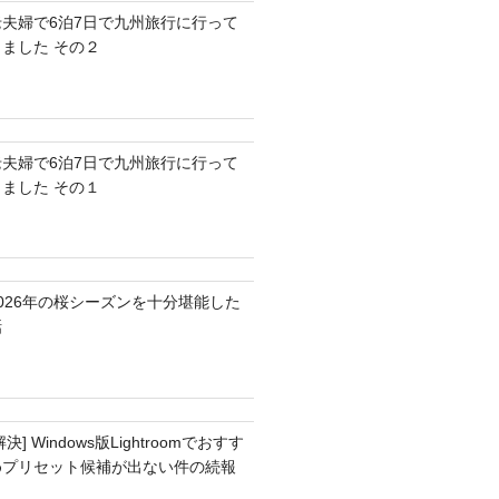
老夫婦で6泊7日で九州旅行に行って
きました その２
老夫婦で6泊7日で九州旅行に行って
きました その１
2026年の桜シーズンを十分堪能した
話
解決] Windows版Lightroomでおすす
めプリセット候補が出ない件の続報