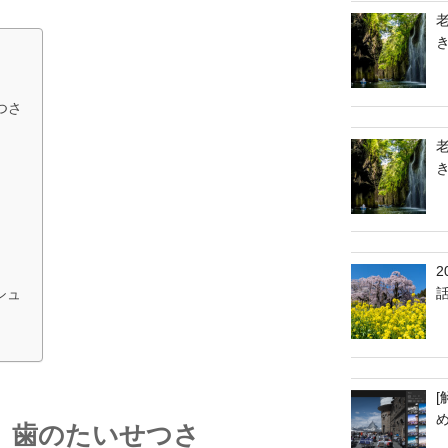
つさ
シュ
[
、歯のたいせつさ