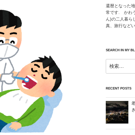
還暦となった
常です. かわ
ん)の二人暮ら
真、旅行などい
SEARCH IN MY B
検
索:
RECENT POSTS