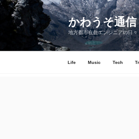
コ
ン
テ
かわうそ通信
ン
地方都市在住エンジニアの日々
ツ
へ
ス
キ
Life
Music
Tech
T
ッ
プ