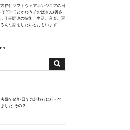
地方在住ソフトウェアエンジニアの日
うそ(ワイ)とかわうそおばさん(奥さ
し. 仕事関連の技術、生活、音楽、写
ろんな話をしたいとおもいます.
LOG
検
索
老夫婦で6泊7日で九州旅行に行って
きました その３