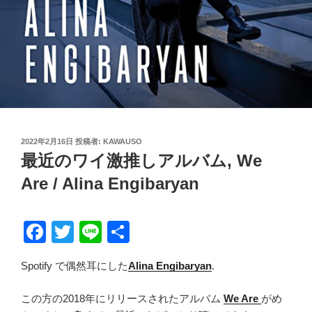
投
2022年2月16日
投稿者:
KAWAUSO
稿
最近のワイ激推しアルバム, We
日:
Are / Alina Engibaryan
F
T
Li
共
a
wi
n
有
Spotify で偶然耳にした
Alina Engibaryan
.
c
tt
e
e
er
この方の2018年にリリースされたアルバム
We Are
がめ