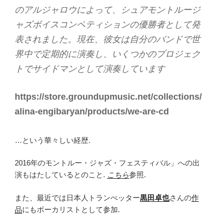
のアルジャロウによって、シュアモントルージ
ャズボイスコンペティションの優勝者として発
表されました。現在、彼女は自分のバンドで世
界中で定期的に演奏し、いくつかのプロジェク
トでサイドマンとして演奏しています
https://store.groundupmusic.net/collections/
alina-engibaryan/products/we-are-cd
…という華々しい経歴.
2016年のモントルー・ジャズ・フェスティバル」への出
演もはたしているとのこと.
こちら
参照.
また、最近では日本人トランぺッター
黒田卓也
さんの
作
品
にもボーカリストとして参加.