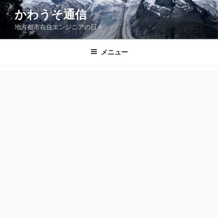
コ
かわうそ通信
ン
地方都市在住エンジニアの日々
テ
ン
ツ
メニュー
へ
ス
キ
ッ
プ