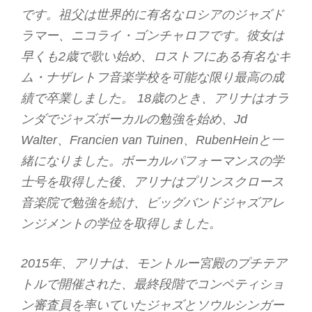
です。祖父は世界的に有名なロシアのジャズド
ラマー、ニコライ・ゴンチャロフです。彼女は
早くも2歳で歌い始め、ロストフにある有名なキ
ム・ナザレトフ音楽学校を可能な限り最高の成
績で卒業しました。 18歳のとき、アリナはオラ
ンダでジャズボーカルの勉強を始め、Jd
Walter、Francien van Tuinen、RubenHeinと一
緒になりました。ボーカルパフォーマンスの学
士号を取得した後、アリナはプリンスクロース
音楽院で勉強を続け、ビッグバンドジャズアレ
ンジメントの学位を取得しました。
2015年、アリナは、モントルー宮殿のプチテア
トルで開催された、最終段階でコンペティショ
ン審査員を率いていたジャズとソウルシンガー