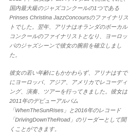
国内最大級のジャズコンクールの1つである
Prinses Christina JazzConcoursのファイナリス
トでした。翌年、アリナはオランダのボーカル
コンクールのファイナリストとなり、ヨーロッ
パのジャズシーンで彼女の腕前を確立しまし
た。
彼女の若い年齢にもかかわらず、アリナはすで
にヨーロッパ、アジア、アメリカでレコーディ
ング、演奏、ツアーを行ってきました。彼女は
2011年のデビューアルバム
「WhenTheSunRises」と2016年のレコード
「DrivingDownTheRoad」のリーダーとして聞
くことができます。