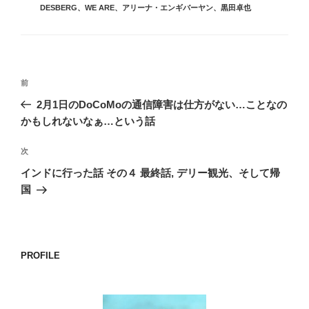
グ
DESBERG
、
WE ARE
、
アリーナ・エンギバーヤン
、
黒田卓也
リ
ー
投
前
前
稿
の
2月1日のDoCoMoの通信障害は仕方がない…ことなの
ナ
投
かもしれないなぁ…という話
ビ
稿
ゲ
次
次
の
ー
インドに行った話 その４ 最終話, デリー観光、そして帰
投
シ
国
稿
ョ
ン
PROFILE