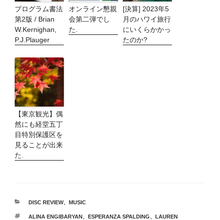
プログラム書法
オンライン懇親
[決算] 2023年5
第2版 / Brian
会第二弾でし
月のハワイ旅行
W.Kernighan,
た.
にいくらかかっ
P.J.Plauger
たのか?
【東京観光】偶
然にも経堂五丁
目特別保護区を
見ることが出来
た.
カ
DISC REVIEW
、
MUSIC
テ
タ
ALINA ENGIBARYAN
、
ESPERANZA SPALDING
、
LAUREN
ゴ