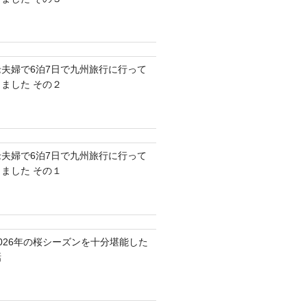
老夫婦で6泊7日で九州旅行に行って
きました その２
老夫婦で6泊7日で九州旅行に行って
きました その１
2026年の桜シーズンを十分堪能した
話