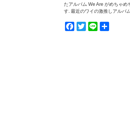
たアルバム We Are がめち
す. 最近のワイの激推しアルバム. 
F
T
Li
共
a
wi
n
有
c
tt
e
e
er
b
o
o
k