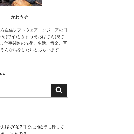
かわうそ
地方在住ソフトウェアエンジニアの日
うそ(ワイ)とかわうそおばさん(奥さ
し. 仕事関連の技術、生活、音楽、写
ろんな話をしたいとおもいます.
LOG
検
索
老夫婦で6泊7日で九州旅行に行って
きました その３