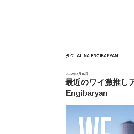
タグ:
ALINA ENGIBARYAN
投
2022年2月16日
稿
最近のワイ激推しアルバム
日:
Engibaryan