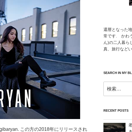
還暦となった
常です. かわ
ん)の二人暮ら
真、旅行などい
SEARCH IN MY B
検
索:
RECENT POSTS
Engibaryan. この方の2018年にリリースされ