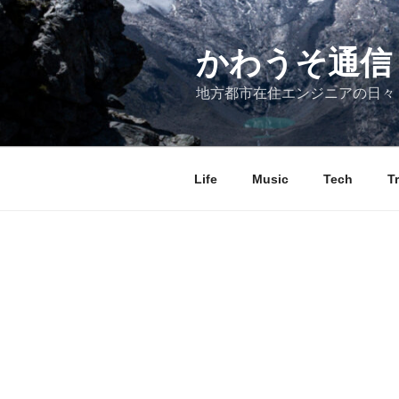
コ
ン
テ
かわうそ通信
ン
地方都市在住エンジニアの日々
ツ
へ
ス
キ
Life
Music
Tech
T
ッ
プ