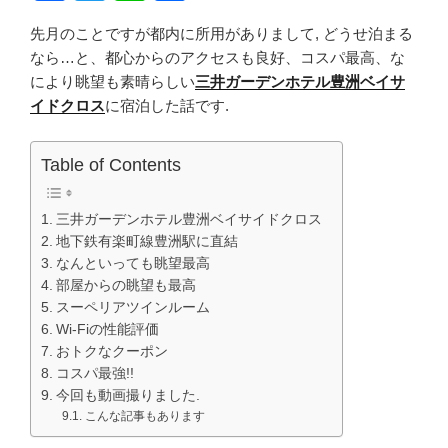
a
wi
n
有
先月のことですが都内に所用がありまして, どうせ泊まる
c
tt
e
なら…と、都心からのアクセスも良好、コスパ最高、な
e
er
により眺望も素晴らしい
三井ガーデンホテル豊洲ベイサ
b
イドクロス
に宿泊した話です.
o
Table of Contents
o
k
三井ガーデンホテル豊洲ベイサイドクロス
地下鉄有楽町線豊洲駅に直結
なんといっても眺望最高
部屋からの眺望も最高
スーペリアツインルーム
Wi-Fiの性能評価
おトクなクーポン
コスパ最強!!
今回も動画撮りました.
こんな記事もあります