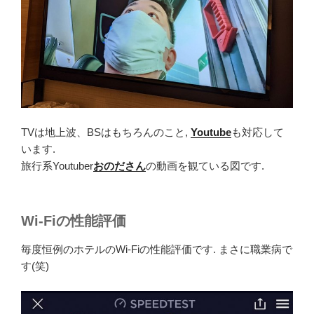
TVは地上波、BSはもちろんのこと,
Youtube
も対応して
います.
旅行系Youtuber
おのださん
の動画を観ている図です.
Wi-Fiの性能評価
毎度恒例のホテルのWi-Fiの性能評価です. まさに職業病で
す(笑)