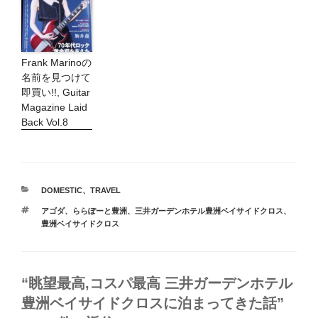
Frank Marinoの
名前を見つけて
即買い!!, Guitar
Magazine Laid
Back Vol.8
カ
DOMESTIC
、
TRAVEL
テ
タ
アゴダ
、
ららぽーと豊洲
、
三井ガーデンホテル豊洲ベイサイドクロス
、
ゴ
グ
豊洲ベイサイドクロス
リ
ー
“眺望最高,コスパ最高 三井ガーデンホテル
豊洲ベイサイドクロスに泊まってきた話”