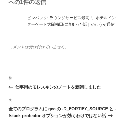
への1件の返信
ピンバック:
ラウンジサービス最高!!、ホテルイン
ターゲート大阪梅田に泊まった話 | かわうそ通信
コメントは受け付けていません。
投
前
前
稿
の
仕事用のモレスキンのノートを新調しました
ナ
投
ビ
稿
次
次
ゲ
の
全てのプログラムに gcc の -D_FORTIFY_SOURCE と -
投
ー
fstack-protector オプションが効くわけではない話
稿
シ