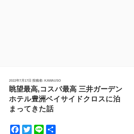
投
2022年7月17日
投稿者:
KAWAUSO
稿
眺望最高,コスパ最高 三井ガーデン
日:
ホテル豊洲ベイサイドクロスに泊
まってきた話
F
T
Li
共