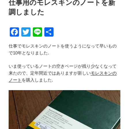
仕事用のモレスキンのノートを新
日:
調しました
F
T
Li
共
a
wi
n
有
仕事でモレスキンのノートを使うようになって早いもの
c
tt
e
で10年となりました.
e
er
b
いま使っているノートの空きページが残り少なくなって
来たので、定年間近ではありますが新しい
モレスキンの
o
ノート
を購入しました.
o
k