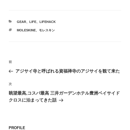
カ
GEAR
、
LIFE
、
LIFEHACK
テ
タ
MOLESKINE
、
モレスキン
ゴ
グ
リ
ー
投
前
前
稿
の
アジサイ寺と呼ばれる資福禅寺のアジサイを観て来た
ナ
投
ビ
稿
次
次
ゲ
の
眺望最高,コスパ最高 三井ガーデンホテル豊洲ベイサイド
投
ー
クロスに泊まってきた話
稿
シ
ョ
ン
PROFILE