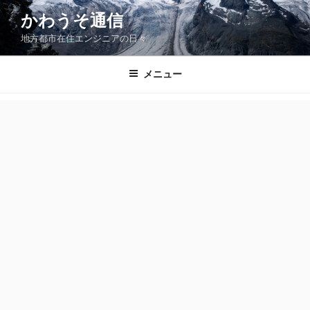
コ
かわうそ通信
ン
地方都市在住エンジニアの日々
テ
ン
ツ
メニュー
へ
ス
キ
ッ
プ