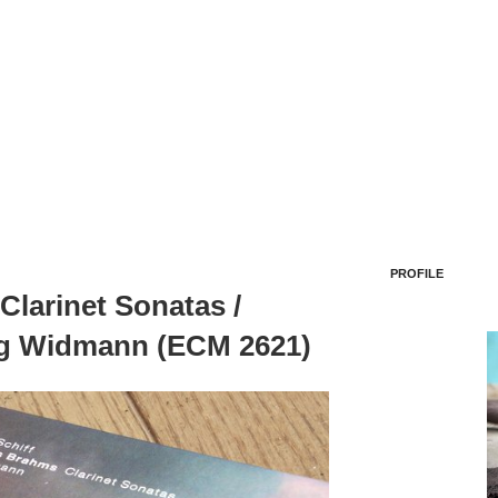
PROFILE
larinet Sonatas /
rg Widmann (ECM 2621)