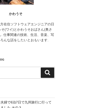
かわうそ
地方在住ソフトウェアエンジニアの日
うそ(ワイ)とかわうそおばさん(奥さ
し. 仕事関連の技術、生活、音楽、写
ろんな話をしたいとおもいます.
LOG
検
索
老夫婦で6泊7日で九州旅行に行って
きました その３