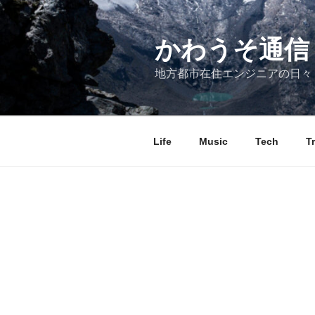
コ
ン
テ
かわうそ通信
ン
地方都市在住エンジニアの日々
ツ
へ
ス
キ
Life
Music
Tech
T
ッ
プ