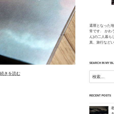
還暦となった
常です. かわ
ん)の二人暮ら
真、旅行などい
SEARCH IN MY B
検
続きを読む
索:
RECENT POSTS