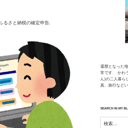
ふるさと納税の確定申告.
還暦となった
常です. かわ
ん)の二人暮ら
真、旅行などい
SEARCH IN MY B
検
索: