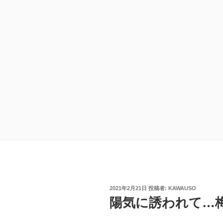
投
2021年2月21日
投稿者:
KAWAUSO
稿
陽気に誘われて…
日: