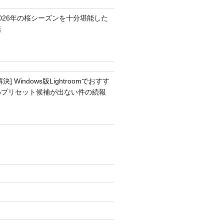
2026年の桜シーズンを十分堪能した
話
解決] Windows版Lightroomでおすす
めプリセット候補が出ない件の続報