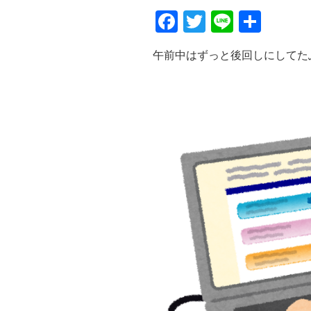
F
T
Li
共
a
wi
n
有
午前中はずっと後回しにしてた
c
tt
e
e
er
b
o
o
k