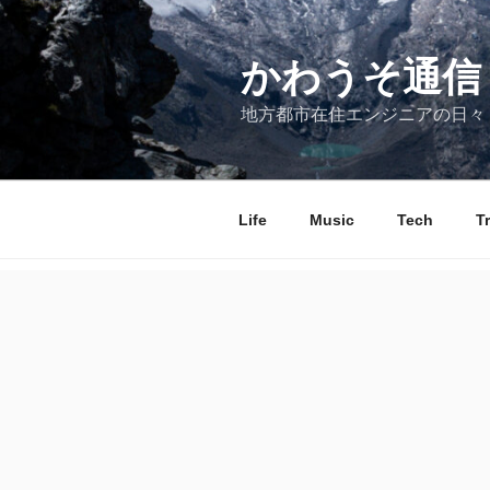
コ
ン
テ
かわうそ通信
ン
地方都市在住エンジニアの日々
ツ
へ
ス
キ
Life
Music
Tech
T
ッ
プ