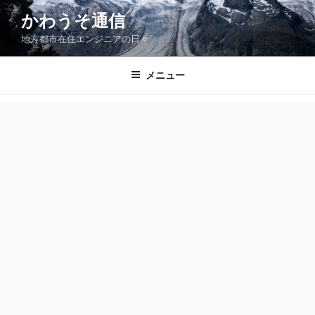
コ
かわうそ通信
ン
地方都市在住エンジニアの日々
テ
ン
ツ
メニュー
へ
ス
キ
ッ
プ