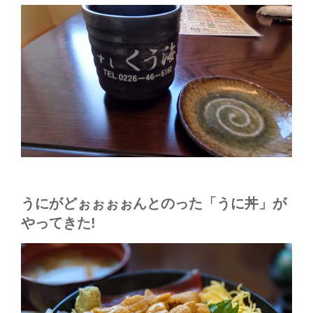
うにがどぉぉぉぉんとのった「うに丼」が
やってきた!