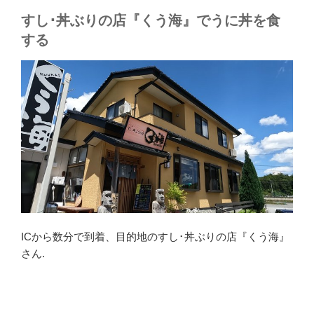
すし･丼ぶりの店『くう海』でうに丼を食
する
ICから数分で到着、目的地のすし･丼ぶりの店『くう海』
さん.