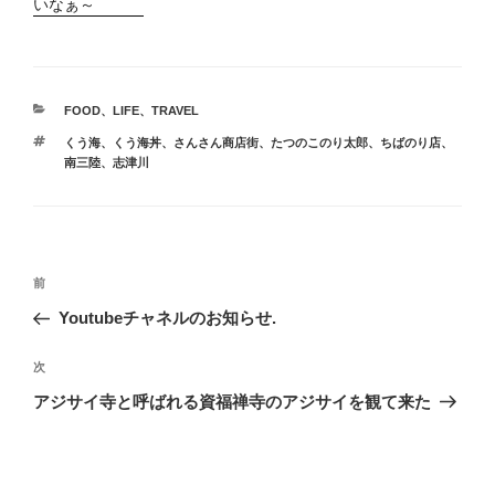
いなぁ～
カ
FOOD
、
LIFE
、
TRAVEL
テ
タ
くう海
、
くう海丼
、
さんさん商店街
、
たつのこのり太郎
、
ちばのり店
、
ゴ
グ
南三陸
、
志津川
リ
ー
投
前
前
稿
の
Youtubeチャネルのお知らせ.
ナ
投
ビ
稿
次
次
ゲ
の
アジサイ寺と呼ばれる資福禅寺のアジサイを観て来た
投
ー
稿
シ
ョ