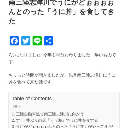
南三陸志津川でうにがどぉぉぉぉ
日:
んとのった「うに丼」を食してき
た
F
T
Li
共
a
wi
n
有
7月になりました. 今年も半分おわりました…早いもので
c
tt
e
す.
e
er
b
ちょっと時間が開きましたが、先月南三陸志津川にうに
丼を食べて来た話です.
o
o
Table of Contents
k
三陸自動車道で南三陸志津川に向かう
すし･丼ぶりの店『くう海』でうに丼を食する
うにがどぉぉぉぉんとのった「うに丼」がやってきた!