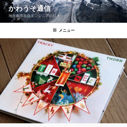
コ
かわうそ通信
ン
地方都市在住エンジニアの日々
テ
ン
ツ
メニュー
へ
ス
キ
ッ
プ