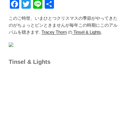
F
T
Li
共
a
wi
n
有
このご時世、いまひとつクリスマスの季節がやってきた
c
tt
e
のがちょっとピンときませんが毎年この時期にこのアル
e
er
バムを聴きます.
Tracey Thorn
の
Tinsel & Lights
.
b
o
o
Tinsel & Lights
k