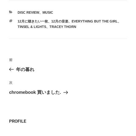
カ
DISC REVIEW
、
MUSIC
テ
タ
12月に聴きたい一枚
、
12月の音楽
、
EVERYTHING BUT THE GIRL
、
ゴ
グ
TINSEL & LIGHTS
、
TRACEY THORN
リ
ー
投
前
前
稿
の
年の暮れ
ナ
投
ビ
稿
次
次
ゲ
の
chromebook 買いました.
投
ー
稿
シ
ョ
PROFILE
ン