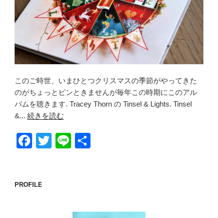
このご時世、いまひとつクリスマスの季節がやってきた
のがちょっとピンときませんが毎年この時期にこのアル
バムを聴きます. Tracey Thorn の Tinsel & Lights. Tinsel
&...
続きを読む
F
T
Li
共
a
wi
n
有
c
tt
e
e
er
PROFILE
b