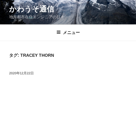
コ
かわうそ通信
ン
地方都市在住エンジニアの日々
テ
ン
ツ
メニュー
へ
ス
キ
タグ:
TRACEY THORN
ッ
プ
投
2020年12月22日
稿
日: