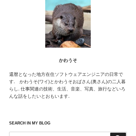
o
o
k
かわうそ
還暦となった地方在住ソフトウェアエンジニアの日常で
す. かわうそ(ワイ)とかわうそおばさん(奥さん)の二人暮
らし. 仕事関連の技術、生活、音楽、写真、旅行などいろ
んな話をしたいとおもいます.
SEARCH IN MY BLOG
検