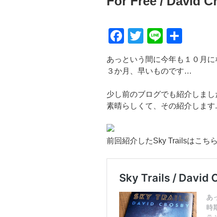
For Free / David C
日:
F
T
Li
共
a
wi
n
有
あっという間に今年も１０月にな
c
tt
e
３か月、早いものです…
e
er
b
少し前のブログでも紹介しまし
素晴らしくて、その紹介します.
o
o
k
前回紹介したSky Trailsはこ