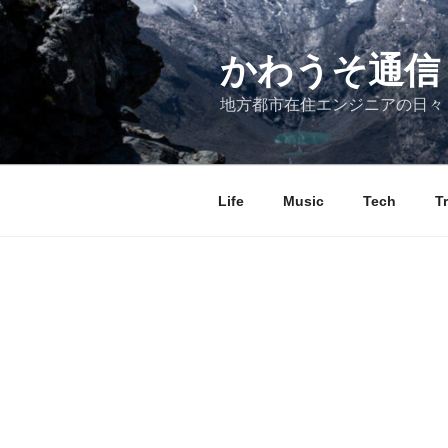
コ
ン
テ
かわうそ通信
ン
地方都市在住エンジニアの日々
ツ
へ
ス
キ
Life
Music
Tech
T
ッ
プ