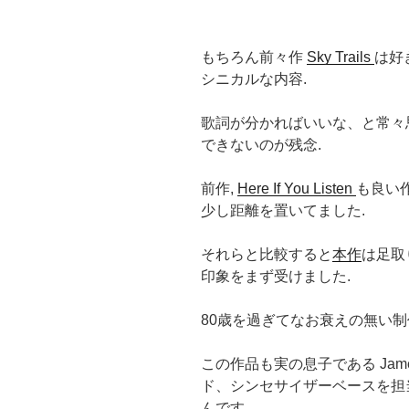
もちろん前々作
Sky Trails
は好
シニカルな内容.
歌詞が分かればいいな、と常々
できないのが残念.
前作,
Here If You Listen
も良い
少し距離を置いてました.
それらと比較すると
本作
は足取
印象をまず受けました.
80歳を過ぎてなお衰えの無い制
この作品も実の息子である Jame
ド、シンセサイザーベースを担
んです.