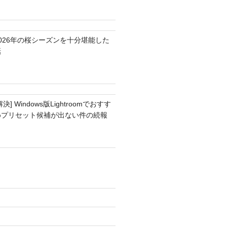
2026年の桜シーズンを十分堪能した
話
解決] Windows版Lightroomでおすす
めプリセット候補が出ない件の続報