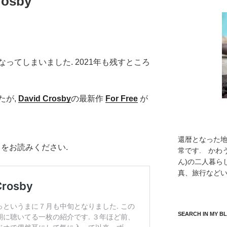
rosby
ってしまいました. 2021年も残すところ
たが,
David Crosby
の最新作
For Free
が
還暦となった
ちらをお読みください.
常です. かわ
ん)の二人暮ら
真、旅行などい
SEARCH IN MY B