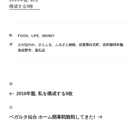
構成する9枚
カ
FOOD
、
LIFE
、
MONEY
テ
タ
さがほのか
、
さとふる
、
ふるさと納税
、
佐賀県白石町
、
吉田珈琲本舗
、
ゴ
グ
泉佐野市
、
返礼品
リ
ー
投
前
前
稿
の
2016年盤, 私を構成する9枚
ナ
投
ビ
稿
次
次
ゲ
の
ベガルタ仙台 ホーム開幕戦観戦してきた!
投
ー
稿
シ