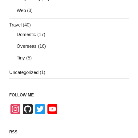
Web
(3)
Travel
(40)
Domestic
(17)
Overseas
(16)
Tiny
(5)
Uncategorized
(1)
FOLLOW ME
In
Gi
T
Y
st
tH
wi
o
a
u
tt
u
RSS