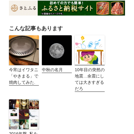
こんな記事もあります
今宵はイワタニ
中秋の名月
10年目の突然の
「やきまる」で
地震…余震にし
焼肉してみた.
ては大きすぎる
だろ
2016年盤, 私を