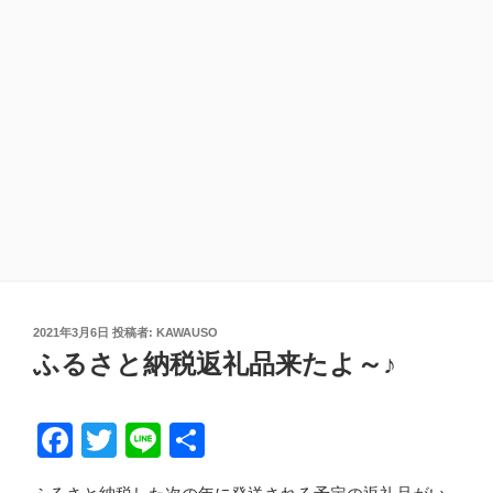
投
2021年3月6日
投稿者:
KAWAUSO
稿
ふるさと納税返礼品来たよ～♪
日:
F
T
Li
共
a
wi
n
有