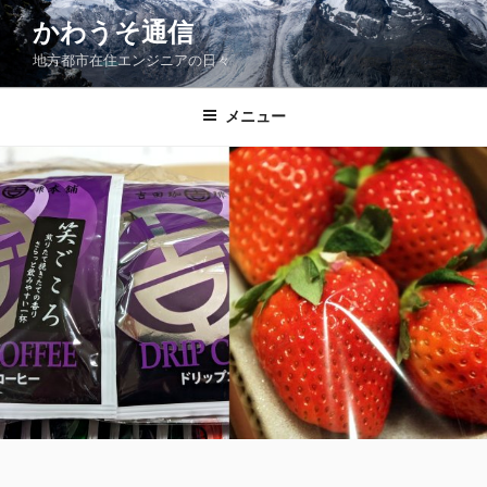
コ
かわうそ通信
ン
地方都市在住エンジニアの日々
テ
ン
ツ
メニュー
へ
ス
キ
ッ
プ