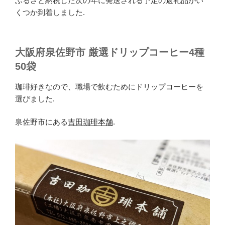
ふるさと納税した次の年に発送される予定の返礼品がい
c
tt
e
くつか到着しました.
e
er
b
大阪府泉佐野市 厳選ドリップコーヒー4種
o
50袋
o
k
珈琲好きなので、職場で飲むためにドリップコーヒーを
選びました.
泉佐野市にある
吉田珈琲本舗
.