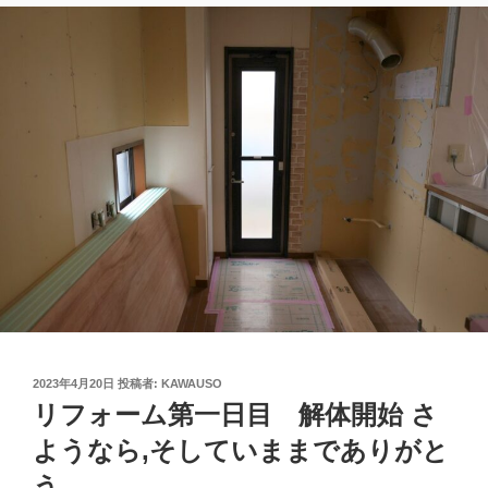
投
2023年4月20日
投稿者:
KAWAUSO
稿
リフォーム第一日目 解体開始 さ
日:
ようなら,そしていままでありがと
う