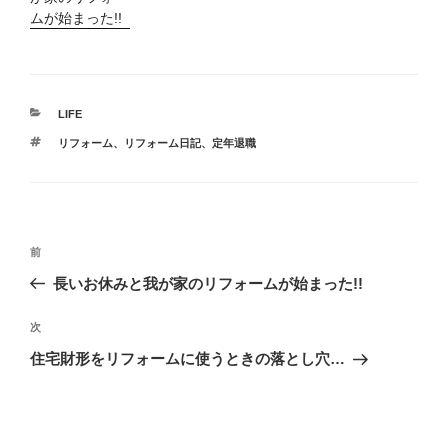
ムが始まった!!
カ
LIFE
テ
タ
リフォーム
、
リフォーム日記
、
定年退職
ゴ
グ
リ
ー
投
前
前
稿
の
長いお休みと我が家のリフォームが始まった!!
ナ
投
ビ
稿
次
次
ゲ
の
住宅財形をリフォームに使うときの落とし穴…
投
ー
稿
シ
ョ