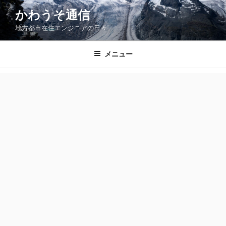
コ
かわうそ通信
ン
地方都市在住エンジニアの日々
テ
ン
ツ
メニュー
へ
ス
キ
ッ
プ