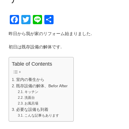
F
T
Li
共
a
wi
n
有
昨日から我が家のリフォーム始まりました.
c
tt
e
e
er
初日は既存設備の解体です.
b
o
Table of Contents
o
室内の養生から
k
既存設備の解体、Befor After
キッチン
洗面台
お風呂場
必要な設備も到着
こんな記事もあります