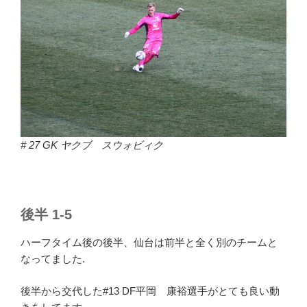
# 27 GK ヤクブ スウォビィク
後半 1-5
ハーフタイム後の後半、仙台は前半と全く別のチームと
なってました.
後半から交代した#13 DF平岡 康裕選手がとても良い動