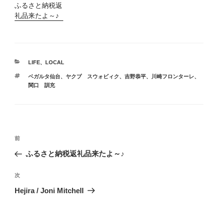
ふるさと納税返
礼品来たよ～♪
カ
LIFE
、
LOCAL
テ
タ
ベガルタ仙台
、
ヤクブ スウォビィク
、
吉野恭平
、
川崎フロンターレ
、
ゴ
グ
関口 訓充
リ
ー
投
前
前
稿
の
ふるさと納税返礼品来たよ～♪
ナ
投
ビ
稿
次
次
ゲ
の
Hejira / Joni Mitchell
投
ー
稿
シ