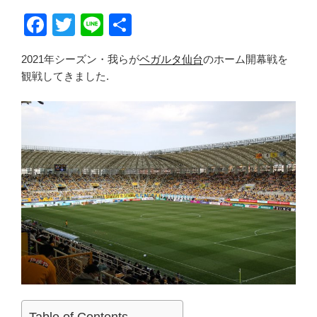
F
T
Li
共
a
wi
n
有
2021年シーズン・我らが
ベガルタ仙台
のホーム開幕戦を
c
tt
e
観戦してきました.
e
er
b
o
o
k