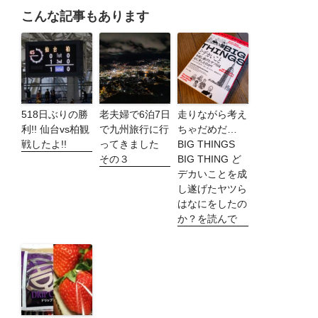
こんな記事もあります
518日ぶりの勝
老夫婦で6泊7日
走りながら考え
利!! 仙台vs柏観
で九州旅行に行
ちゃだめだ…
戦したよ!!
ってきました
BIG THINGS
その３
BIG THING ど
デカいことを成
し遂げたヤツら
はなにをしたの
か？を読んで