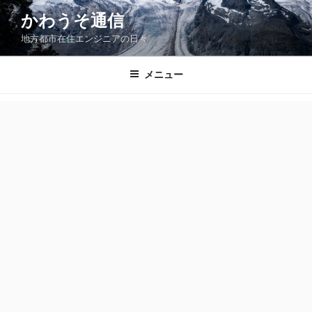
コ
かわうそ通信
ン
地方都市在住エンジニアの日々
テ
ン
ツ
メニュー
へ
ス
キ
ッ
プ