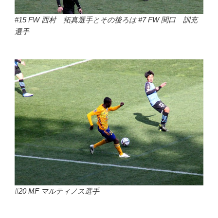
#15 FW 西村 拓真選手とその後ろは #7 FW
関口 訓充
選手
#20 MF マルティノス選手