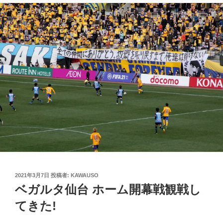
投
2021年3月7日
投稿者:
KAWAUSO
稿
ベガルタ仙台 ホーム開幕戦観戦し
日:
てきた!