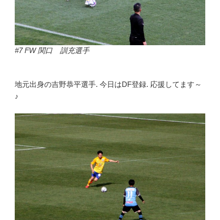
#7 FW 関口 訓充選手
地元出身の吉野恭平選手. 今日はDF登録. 応援してます～
♪