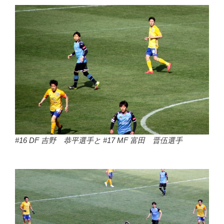
#16 DF 吉野 恭平選手と #17 MF 富田 晋伍選手