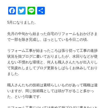
F
T
Li
共
a
wi
n
有
5月になりました.
c
tt
e
e
er
先月の中旬から始まった自宅のリフォームもおかげさま
b
で一部を除き完成し、ほっとしている今日この頃.
o
リフォーム工事が始まったころは張り切って工事の進捗
o
状況を拙ブログに書いておりましたが、水回りなどが使
えない不慣れな環境と、何人も職人さんたちが出入りし
k
て気疲れしましてブログ更新をしばらくお休みしており
ました.
職人さんたちの技術は素晴らしいものがあって職種は違
いますが、同じ技術職としては頭が下がること多かっ
た、という印象です.
リフォーム工事については改めて拙ブログに書きたいと