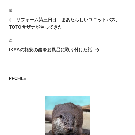
投
前
前
稿
の
リフォーム第三日目 まあたらしいユニットバス、
ナ
投
TOTOサザナがやってきた
ビ
稿
ゲ
次
次
の
ー
IKEAの格安の鏡をお風呂に取り付けた話
投
シ
稿
ョ
ン
PROFILE