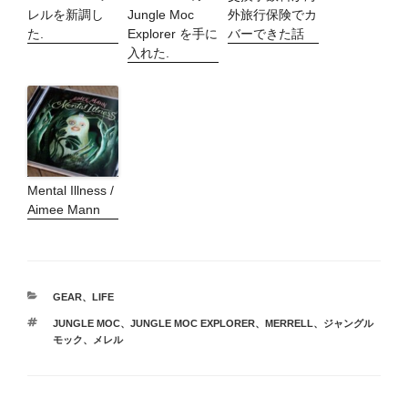
レルを新調し
Jungle Moc
外旅行保険でカ
た.
Explorer を手に
バーできた話
入れた.
Mental Illness /
Aimee Mann
カ
GEAR
、
LIFE
テ
タ
JUNGLE MOC
、
JUNGLE MOC EXPLORER
、
MERRELL
、
ジャングル
ゴ
グ
モック
、
メレル
リ
ー