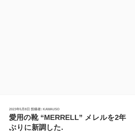
投
2023年5月8日
投稿者:
KAWAUSO
稿
愛用の靴 “MERRELL” メレルを2年
日:
ぶりに新調した.