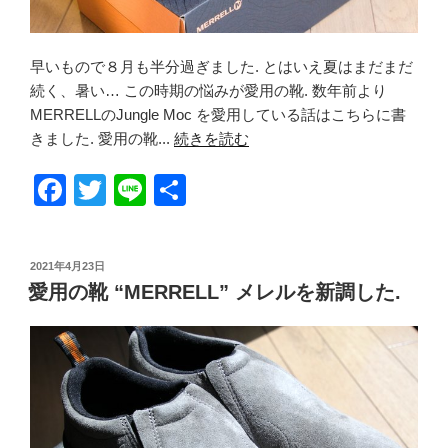
早いもので８月も半分過ぎました. とはいえ夏はまだまだ
続く、暑い… この時期の悩みが愛用の靴. 数年前より
MERRELLのJungle Moc を愛用している話はこちらに書
きました. 愛用の靴...
続きを読む
F
T
Li
共
a
wi
n
有
c
tt
e
投
2021年4月23日
e
er
稿
愛用の靴 “MERRELL” メレルを新調した.
日:
b
o
o
k