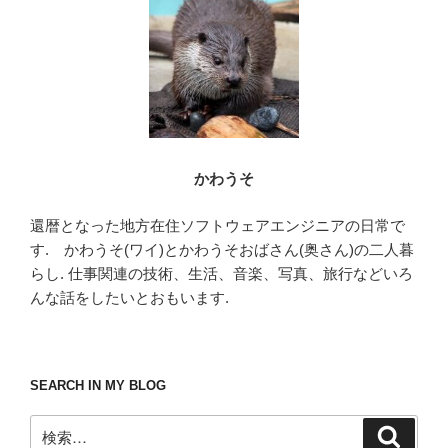
o
k
かわうそ
還暦となった地方在住ソフトウェアエンジニアの日常で
す. かわうそ(ワイ)とかわうそおばさん(奥さん)の二人暮
らし. 仕事関連の技術、生活、音楽、写真、旅行などいろ
んな話をしたいとおもいます.
SEARCH IN MY BLOG
検
検
索