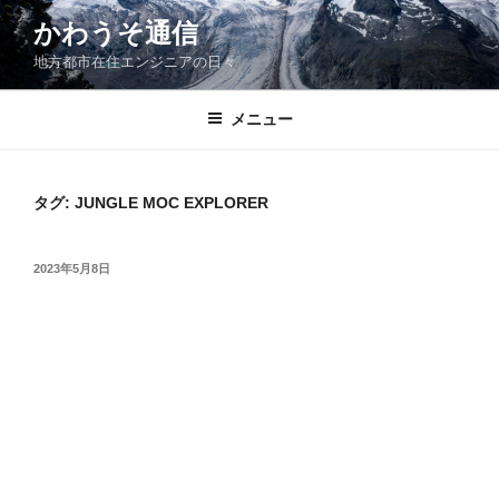
コ
かわうそ通信
ン
地方都市在住エンジニアの日々
テ
ン
ツ
メニュー
へ
ス
キ
タグ:
JUNGLE MOC EXPLORER
ッ
プ
投
2023年5月8日
稿
日: