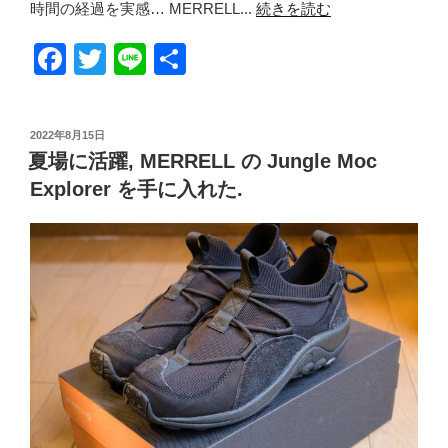
時間の経過を実感… MERRELL...
続きを読む
F
T
Li
共
a
wi
n
有
c
tt
e
投
2022年8月15日
e
er
稿
夏場に活躍, MERRELL の Jungle Moc
日:
b
Explorer を手に入れた.
o
o
k