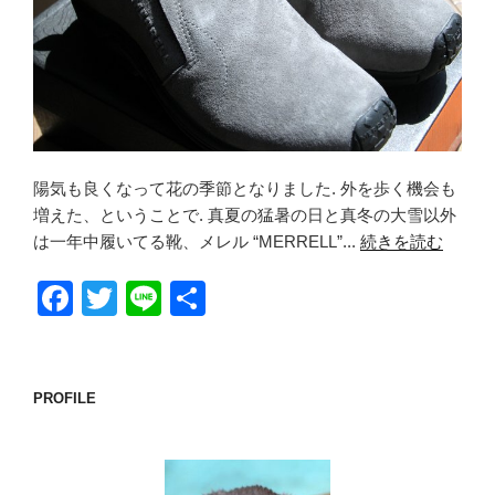
陽気も良くなって花の季節となりました. 外を歩く機会も
増えた、ということで. 真夏の猛暑の日と真冬の大雪以外
は一年中履いてる靴、メレル “MERRELL”...
続きを読む
F
T
Li
共
a
wi
n
有
c
tt
e
e
er
PROFILE
b
o