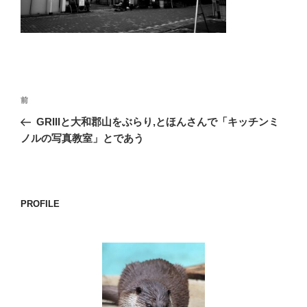
o
k
投
前
前
稿
の
GRIIIと大和郡山をぶらり,とほんさんで「キッチンミ
ナ
投
ノルの写真教室」とであう
ビ
稿
ゲ
ー
PROFILE
シ
ョ
ン