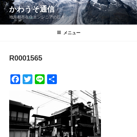
コ
かわうそ通信
ン
地方都市在住エンジニアの日々
テ
ン
ツ
メニュー
へ
ス
キ
R0001565
ッ
プ
F
T
Li
共
a
wi
n
有
c
tt
e
e
er
b
o