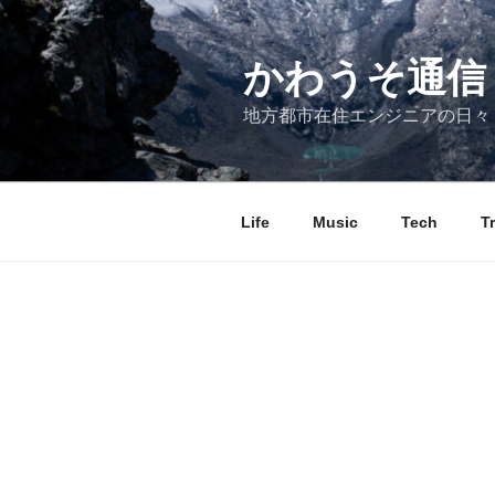
コ
ン
テ
かわうそ通信
ン
地方都市在住エンジニアの日々
ツ
へ
ス
キ
Life
Music
Tech
T
ッ
プ