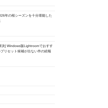
2026年の桜シーズンを十分堪能した
話
解決] Windows版Lightroomでおすす
めプリセット候補が出ない件の続報