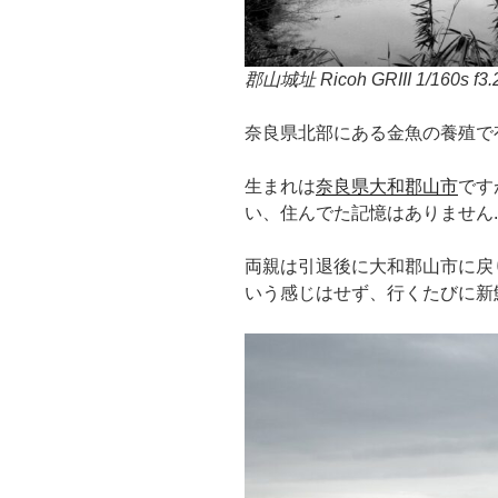
郡山城址
Ricoh GRIII 1/160s f3.
奈良県北部にある金魚の養殖で
生まれは
奈良県大和郡山市
です
い、住んでた記憶はありません.
両親は引退後に大和郡山市に戻
いう感じはせず、行くたびに新