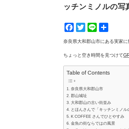
ッチンミノルの写
F
T
Li
共
a
wi
n
有
奈良県大和郡山市にある実家に
c
tt
e
e
er
ちょっと空き時間を見つけて
GR
b
o
Table of Contents
o
奈良県大和郡山市
k
郡山城址
大和郡山の古い街並み
とほんさんで「キッチンミノル
K COFFEE さんでひとやすみ
金魚の街ならではの風景