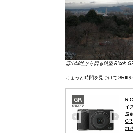
郡山城址から観る眺望 Ricoh GRIII 1
ちょっと時間を見つけて
GRIII
を
RI
イズ
速起
GR
れ補