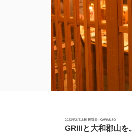
投
2023年2月18日
投稿者:
KAWAUSO
稿
GRIIIと大和郡山
日: