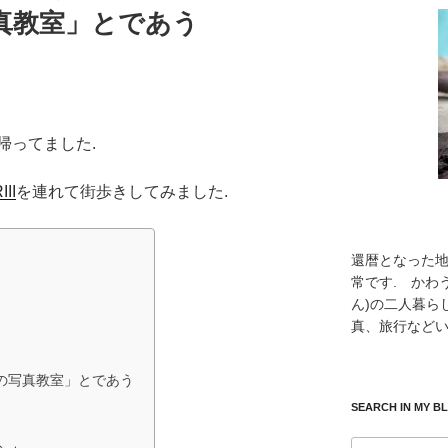
真教室」とであう
帰ってました.
III
を連れて街歩きしてみました.
還暦となった
常です. かわ
ん)の二人暮ら
真、旅行などい
の写真教室」とであう
SEARCH IN MY B
検