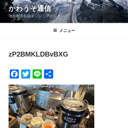
コ
かわうそ通信
ン
地方都市在住エンジニアの日々
テ
ン
ツ
メニュー
へ
ス
キ
zP2BMKLDBvBXG
ッ
プ
F
T
Li
共
a
wi
n
有
c
tt
e
e
er
b
o