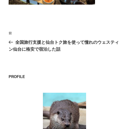
o
k
投
前
前
稿
の
全国旅行支援と仙台トク旅を使って憧れのウェスティ
ナ
投
ン仙台に格安で宿泊した話
ビ
稿
ゲ
ー
PROFILE
シ
ョ
ン