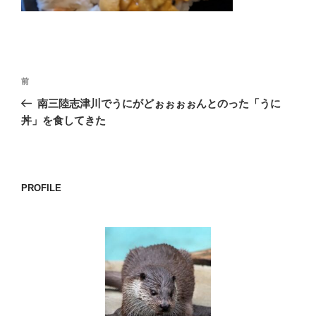
o
k
投
前
前
稿
の
南三陸志津川でうにがどぉぉぉぉんとのった「うに
ナ
投
丼」を食してきた
ビ
稿
ゲ
ー
PROFILE
シ
ョ
ン