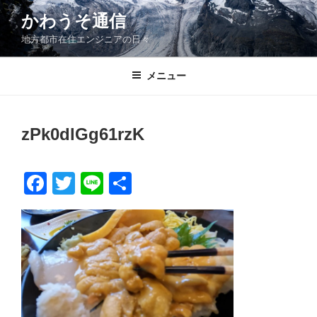
コ
かわうそ通信
ン
地方都市在住エンジニアの日々
テ
ン
ツ
メニュー
へ
ス
キ
zPk0dlGg61rzK
ッ
プ
F
T
Li
共
a
wi
n
有
c
tt
e
e
er
b
o