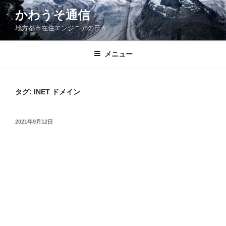
コ
かわうそ通信
ン
地方都市在住エンジニアの日々
テ
ン
ツ
メニュー
へ
ス
キ
タグ:
INET ドメイン
ッ
プ
投
2021年9月12日
稿
日: