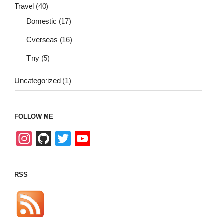
Travel
(40)
Domestic
(17)
Overseas
(16)
Tiny
(5)
Uncategorized
(1)
FOLLOW ME
In
Gi
T
Y
st
tH
wi
o
a
u
tt
u
RSS
gr
b
er
T
a
u
m
b