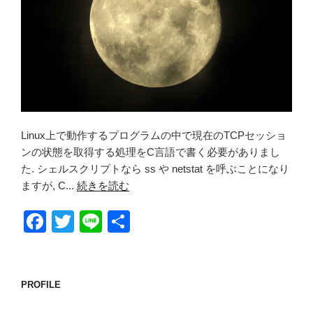
Linux上で動作するプログラムの中で現在のTCPセッショ
ンの状態を取得する処理をC言語で書く必要がありまし
た. シェルスクリプトなら ss や netstat を呼ぶことになり
ますが, C...
続きを読む
F
T
Li
共
a
wi
n
有
c
tt
e
e
er
PROFILE
b