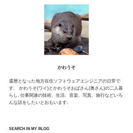
o
o
k
かわうそ
還暦となった地方在住ソフトウェアエンジニアの日常で
す. かわうそ(ワイ)とかわうそおばさん(奥さん)の二人暮
らし. 仕事関連の技術、生活、音楽、写真、旅行などいろ
んな話をしたいとおもいます.
SEARCH IN MY BLOG