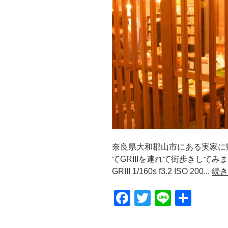
奈良県大和郡山市にある実家に
てGRIIIを連れて街歩きしてみま
GRIII 1/160s f3.2 ISO 200...
続き
F
T
Li
共
a
wi
n
有