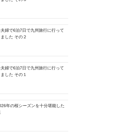
老夫婦で6泊7日で九州旅行に行って
きました その２
老夫婦で6泊7日で九州旅行に行って
きました その１
2026年の桜シーズンを十分堪能した
話