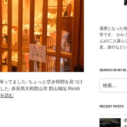
還暦となった
常です. かわ
ん)の二人暮ら
真、旅行などい
SEARCH IN MY B
検
帰ってました. ちょっと空き時間を見つけ
索:
した. 奈良県大和郡山市 郡山城址 Ricoh
を読む
RECENT POSTS