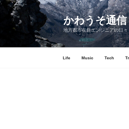
コ
ン
テ
かわうそ通信
ン
地方都市在住エンジニアの日々
ツ
へ
ス
キ
Life
Music
Tech
T
ッ
プ