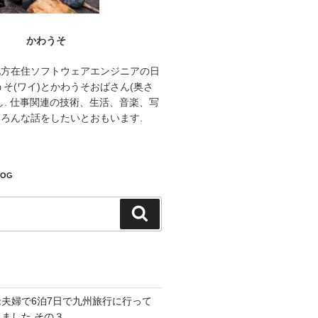
かわうそ
地方在住ソフトウェアエンジニアの日
うそ(ワイ)とかわうそおばさん(奥さ
し. 仕事関連の技術、生活、音楽、写
ろんな話をしたいとおもいます.
LOG
検
索
老夫婦で6泊7日で九州旅行に行って
きました その３