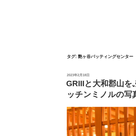
タグ:
艶ヶ谷バッティングセンター
投
2023年2月18日
稿
GRIIIと大和郡山
日:
ッチンミノルの写