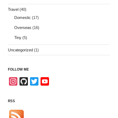
Travel
(40)
Domestic
(17)
Overseas
(16)
Tiny
(5)
Uncategorized
(1)
FOLLOW ME
In
Gi
T
Y
st
tH
wi
o
a
u
tt
u
RSS
gr
b
er
T
a
u