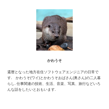
b
o
o
k
かわうそ
還暦となった地方在住ソフトウェアエンジニアの日常で
す. かわうそ(ワイ)とかわうそおばさん(奥さん)の二人暮
らし. 仕事関連の技術、生活、音楽、写真、旅行などいろ
んな話をしたいとおもいます.