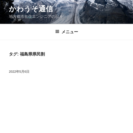
コ
かわうそ通信
ン
地方都市在住エンジニアの日々
テ
ン
ツ
メニュー
へ
ス
キ
タグ:
福島県県民割
ッ
プ
投
2022年5月6日
稿
日: