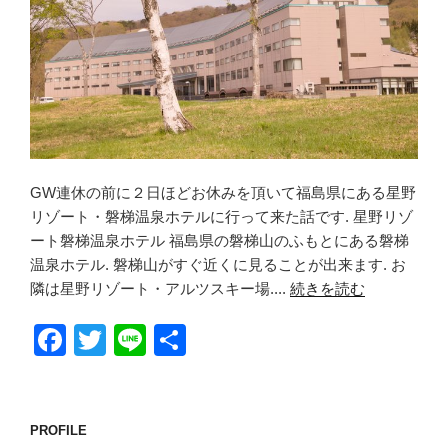
GW連休の前に２日ほどお休みを頂いて福島県にある星野
リゾート・磐梯温泉ホテルに行って来た話です. 星野リゾ
ート磐梯温泉ホテル 福島県の磐梯山のふもとにある磐梯
温泉ホテル. 磐梯山がすぐ近くに見ることが出来ます. お
隣は星野リゾート・アルツスキー場....
続きを読む
F
T
Li
共
a
wi
n
有
c
tt
e
e
er
PROFILE