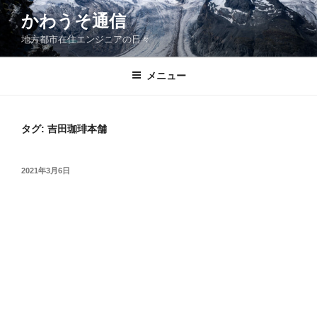
コ
かわうそ通信
ン
地方都市在住エンジニアの日々
テ
ン
ツ
メニュー
へ
ス
キ
タグ:
吉田珈琲本舗
ッ
プ
投
2021年3月6日
稿
日: