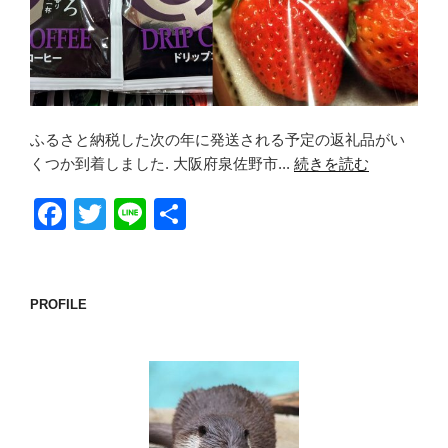
ふるさと納税した次の年に発送される予定の返礼品がい
くつか到着しました. 大阪府泉佐野市...
続きを読む
F
T
Li
共
a
wi
n
有
c
tt
e
e
er
PROFILE
b
o
o
k