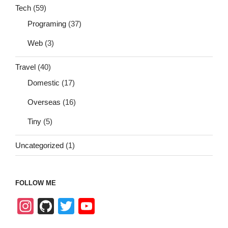
Tech
(59)
Programing
(37)
Web
(3)
Travel
(40)
Domestic
(17)
Overseas
(16)
Tiny
(5)
Uncategorized
(1)
FOLLOW ME
In
Gi
T
Y
st
tH
wi
o