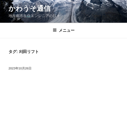
コ
かわうそ通信
ン
地方都市在住エンジニアの日々
テ
ン
ツ
メニュー
へ
ス
キ
タグ:
刈田リフト
ッ
プ
投
2023年10月26日
稿
日: