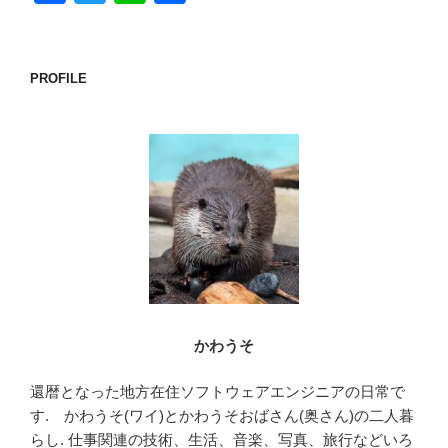
a
wi
n
有
c
tt
e
e
er
PROFILE
b
o
o
k
かわうそ
還暦となった地方在住ソフトウェアエンジニアの日常で
す. かわうそ(ワイ)とかわうそおばさん(奥さん)の二人暮
らし. 仕事関連の技術、生活、音楽、写真、旅行などいろ