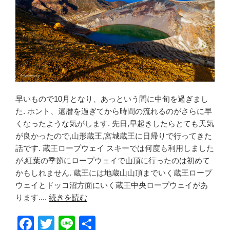
早いもので10月となり、あっという間に中旬を過ぎまし
た. ホント、還暦を過ぎてから時間の流れるのがさらに早
くなったような気がします. 先日,早起きしたらとても天気
が良かったので,山形蔵王,宮城蔵王に日帰りで行ってきた
話です. 蔵王ロープウェイ スキーでは何度も利用しました
が,紅葉の季節にロープウェイで山頂に行ったのは初めて
かもしれません. 蔵王には地蔵山山頂までいく蔵王ロープ
ウェイとドッコ沼方面にいく蔵王中央ロープウェイがあ
ります....
続きを読む
F
T
Li
共