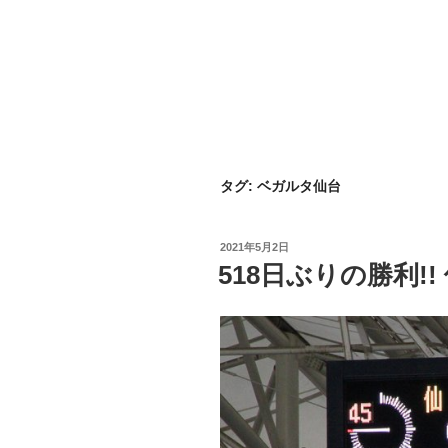
タグ:
ベガルタ仙台
投
2021年5月2日
稿
518日ぶりの勝利!!
日: