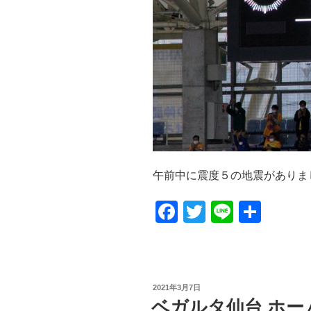
午前中に震度５の地震がありました
F
T
Li
共
a
wi
n
有
c
tt
e
e
er
投
2021年3月7日
b
稿
ベガルタ仙台 ホー
日: