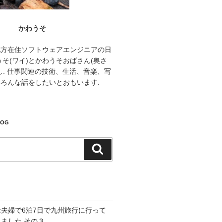
かわうそ
地方在住ソフトウェアエンジニアの日
うそ(ワイ)とかわうそおばさん(奥さ
し. 仕事関連の技術、生活、音楽、写
ろんな話をしたいとおもいます.
LOG
検
索
老夫婦で6泊7日で九州旅行に行って
きました その３