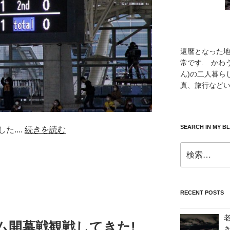
還暦となった
常です. かわ
ん)の二人暮ら
真、旅行などい
SEARCH IN MY B
....
続きを読む
検
索:
RECENT POSTS
ム開幕戦観戦してきた!