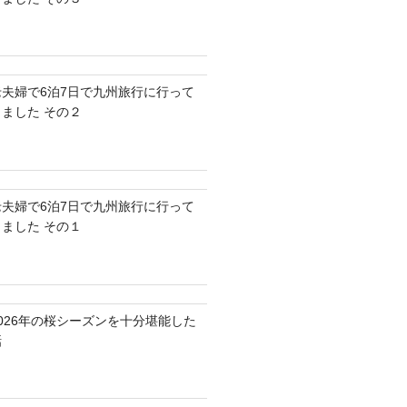
老夫婦で6泊7日で九州旅行に行って
きました その２
老夫婦で6泊7日で九州旅行に行って
きました その１
2026年の桜シーズンを十分堪能した
話