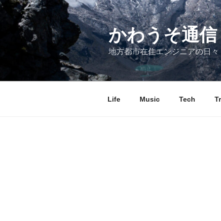
コ
ン
テ
かわうそ通信
ン
地方都市在住エンジニアの日々
ツ
へ
ス
キ
Life
Music
Tech
T
ッ
プ