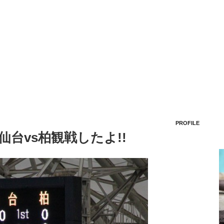
PROFILE
 仙台vs柏観戦したよ!!