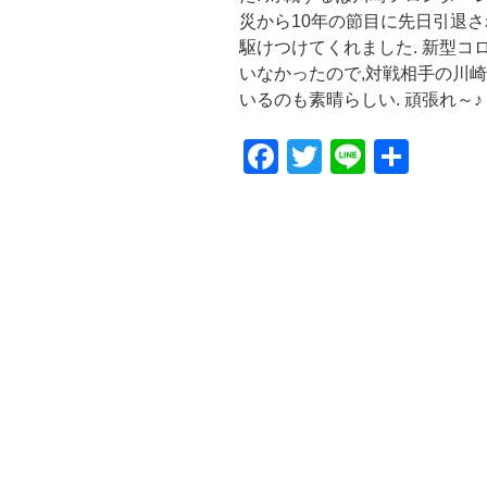
災から10年の節目に先日引退
駆けつけてくれました. 新型
いなかったので,対戦相手の川
いるのも素晴らしい. 頑張れ～♪ 前
F
T
Li
共
a
wi
n
有
c
tt
e
e
er
b
o
o
k