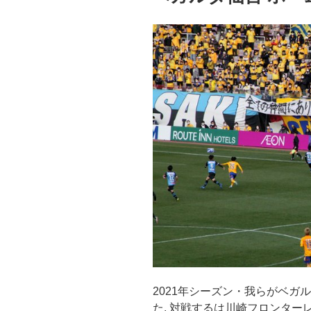
o
o
k
2021年シーズン・我らがベガ
た. 対戦するは川崎フロンター